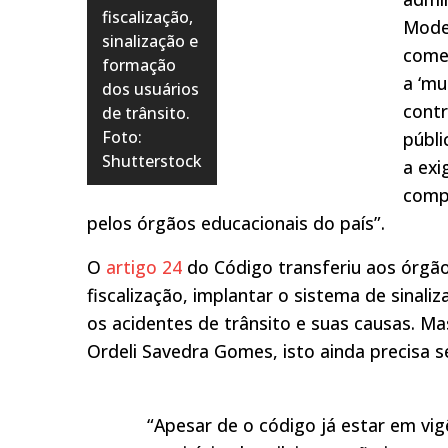
fiscalização,
Mode
sinalização e
comen
formação
a ‘mu
dos usuários
contr
de trânsito.
Foto:
públi
Shutterstock
a exi
comp
pelos órgãos educacionais do país”.
O
artigo 24
do Código transferiu aos órgão
fiscalização, implantar o sistema de sinali
os acidentes de trânsito e suas causas. Mas
Ordeli Savedra Gomes, isto ainda precisa 
“Apesar de o código já estar em vi