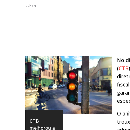
22h19
No di
(
CTB
diret
fisca
garan
espec
O ani
CTB
trou
melhorou a
admin