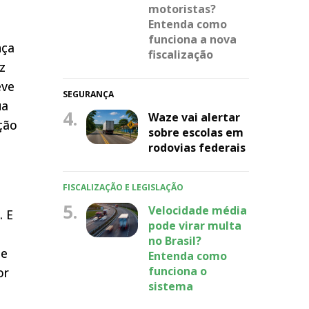
motoristas?
Entenda como
funciona a nova
nça
fiscalização
z
eve
SEGURANÇA
ua
4.
Waze vai alertar
ção
sobre escolas em
rodovias federais
FISCALIZAÇÃO E LEGISLAÇÃO
5.
Velocidade média
. E
pode virar multa
no Brasil?
ue
Entenda como
funciona o
or
sistema
o