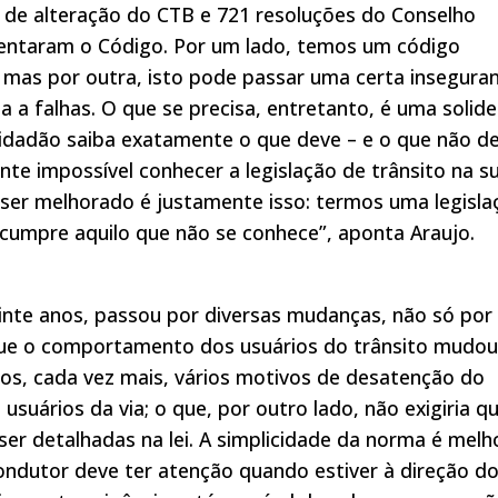
s de alteração do CTB e 721 resoluções do Conselho
entaram o Código. Por um lado, temos um código
 mas por outra, isto pode passar uma certa insegura
ita a falhas. O que se precisa, entretanto, é uma solide
cidadão saiba exatamente o que deve – e o que não d
mente impossível conhecer a legislação de trânsito na s
a ser melhorado é justamente isso: termos uma legisla
 cumpre aquilo que não se conhece”, aponta Araujo.
vinte anos, passou por diversas mudanças, não só por
rque o comportamento dos usuários do trânsito mudou
os, cada vez mais, vários motivos de desatenção do
suários da via; o que, por outro lado, não exigiria q
er detalhadas na lei. A simplicidade da norma é melh
ondutor deve ter atenção quando estiver à direção d