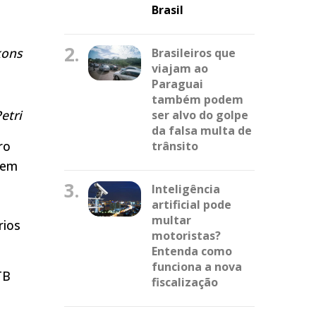
Brasil
2.
kons
Brasileiros que
viajam ao
Paraguai
também podem
etri
ser alvo do golpe
da falsa multa de
ro
trânsito
tem
3.
Inteligência
artificial pode
multar
rios
motoristas?
Entenda como
funciona a nova
TB
fiscalização