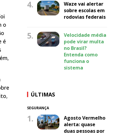
4.
Waze vai alertar
sobre escolas em
oi
rodovias federais
m o
ão
5.
Velocidade média
e é
pode virar multa
no Brasil?
s
Entenda como
bém,
funciona o
sistema
a
obre
ÚLTIMAS
ito,
SEGURANÇA
1.
Agosto Vermelho
alerta: quase
duas pessoas por