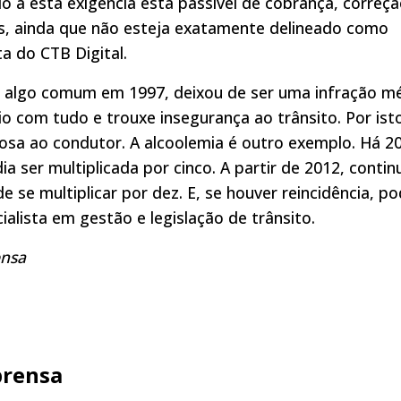
 a esta exigência está passível de cobrança, correçã
s, ainda que não esteja exatamente delineado como
ta do CTB Digital.
ra algo comum em 1997, deixou de ser uma infração m
io com tudo e trouxe insegurança ao trânsito. Por ist
rosa ao condutor. A alcoolemia é outro exemplo. Há 2
a ser multiplicada por cinco. A partir de 2012, contin
e se multiplicar por dez. E, se houver reincidência, p
cialista em gestão e legislação de trânsito.
ensa
prensa