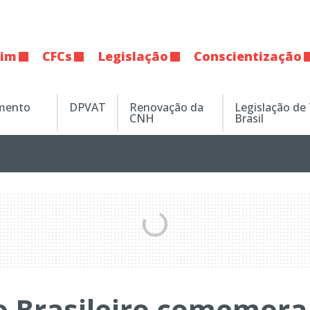
tim
CFCs
Legislação
Conscientização
amento
DPVAT
Renovação da
Legislação de
CNH
Brasil
o Brasileiro comemora