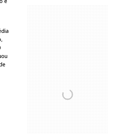
o e
édia
o,
0
uou
ode