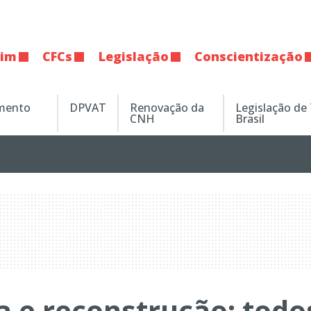
tim
CFCs
Legislação
Conscientização
amento
DPVAT
Renovação da
Legislação de
CNH
Brasil
 e reconstrução: todo