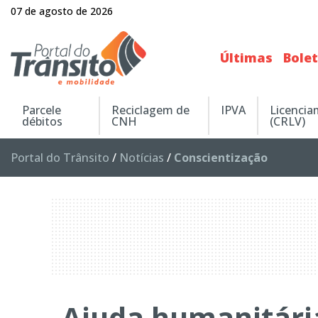
07 de agosto de 2026
Últimas
Bole
Parcele
Reciclagem de
IPVA
Licenci
débitos
CNH
(CRLV)
Portal do Trânsito
/
Notícias
/
Conscientização
Ajuda humanitária