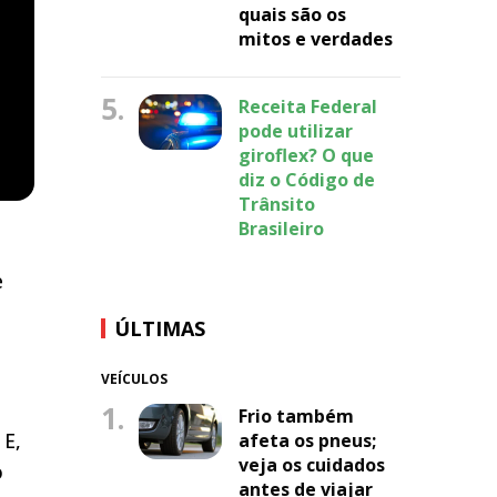
quais são os
mitos e verdades
5.
Receita Federal
pode utilizar
giroflex? O que
diz o Código de
Trânsito
Brasileiro
e
ÚLTIMAS
VEÍCULOS
1.
Frio também
 E,
afeta os pneus;
veja os cuidados
o
antes de viajar