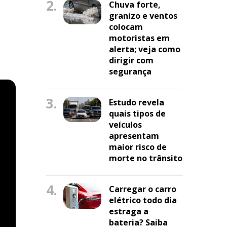
2.
Chuva forte,
granizo e ventos
colocam
motoristas em
alerta; veja como
dirigir com
segurança
3.
Estudo revela
quais tipos de
veículos
apresentam
maior risco de
morte no trânsito
4.
Carregar o carro
elétrico todo dia
estraga a
bateria? Saiba