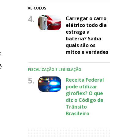
VEÍCULOS
4.
Carregar o carro
elétrico todo dia
estraga a
bateria? Saiba
quais são os
mitos e verdades
;
é
FISCALIZAÇÃO E LEGISLAÇÃO
5.
Receita Federal
pode utilizar
giroflex? O que
diz o Código de
Trânsito
Brasileiro