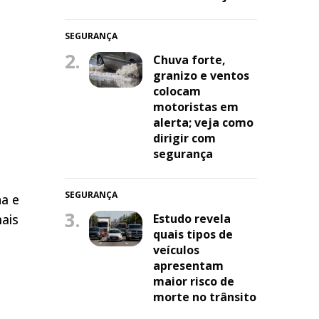
SEGURANÇA
2.
Chuva forte,
granizo e ventos
colocam
motoristas em
alerta; veja como
dirigir com
segurança
SEGURANÇA
ha e
3.
Estudo revela
ais
quais tipos de
veículos
apresentam
maior risco de
morte no trânsito