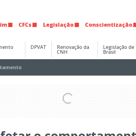
tim
CFCs
Legislação
Conscientização
amento
DPVAT
Renovação da
Legislação de
CNH
Brasil
tamento
afetar o comportamen