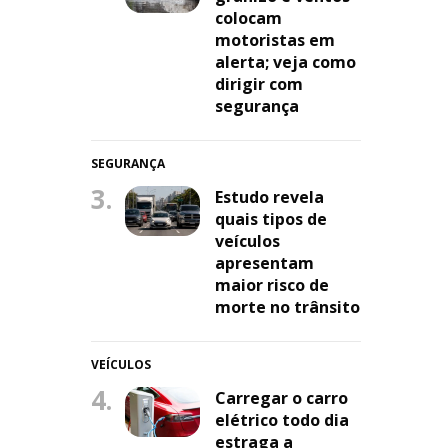
colocam
motoristas em
alerta; veja como
dirigir com
segurança
SEGURANÇA
3.
Estudo revela
quais tipos de
veículos
apresentam
maior risco de
morte no trânsito
u
VEÍCULOS
4.
Carregar o carro
elétrico todo dia
estraga a