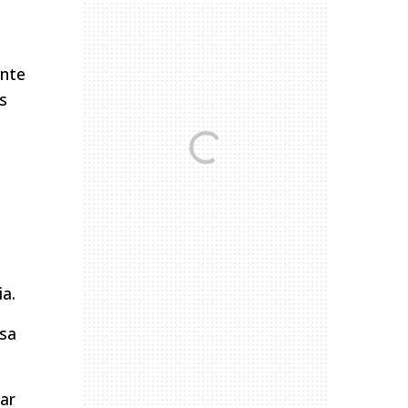
ente
s
a.
sa
ar