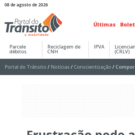
08 de agosto de 2026
Últimas
Bole
Parcele
Reciclagem de
IPVA
Licenci
débitos
CNH
(CRLV)
Portal do Trânsito
/
Notícias
/
Conscientização
/
Compor
Frustração pode 