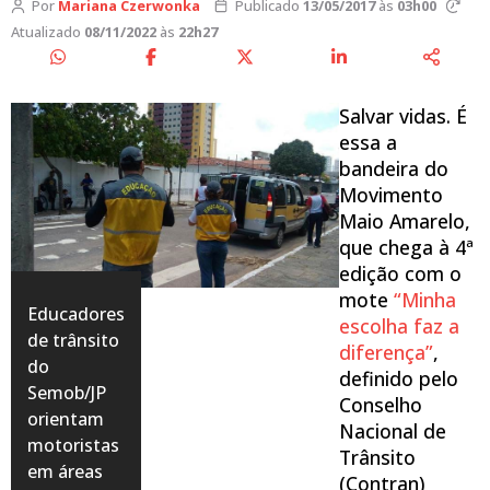
Por
Mariana Czerwonka
Publicado
13/05/2017
às
03h00
Atualizado
08/11/2022
às
22h27
Salvar vidas. É
essa a
bandeira do
Movimento
Maio Amarelo,
que chega à 4ª
edição com o
mote
“Minha
Educadores
escolha faz a
de trânsito
diferença”
,
do
definido pelo
Semob/JP
Conselho
orientam
Nacional de
motoristas
Trânsito
em áreas
(Contran)