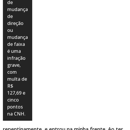
de
mudança
de
direção
ou
mudança
de faixa
é uma
infração
grave,
com
multa de
R$
127,69 e
cinco
pontos
na CNH.
repentinamente, e entrou na minha frente. Ao ter