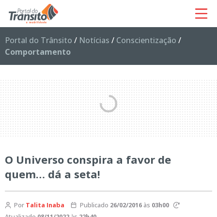
Portal do Trânsito
/
Notícias
/
Conscientização
/
Comportamento
O Universo conspira a favor de
quem… dá a seta!
Por
Talita Inaba
Publicado
26/02/2016
às
03h00
Atualizado
08/11/2022
às
22h40