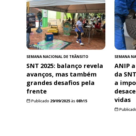
SEMANA NACIONAL DE TRÂNSITO
SEMANA NA
SNT 2025: balanço revela
ANIP a
avanços, mas também
da SNT
grandes desafios pela
a impo
frente
desace
vidas
Publicado
29/09/2025
às
08h15
Publicad