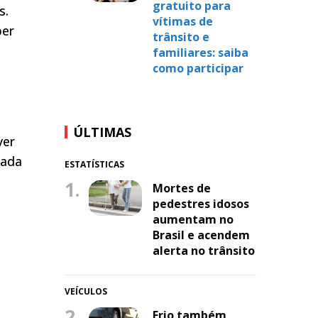
gratuito para
s.
vítimas de
ber
trânsito e
familiares: saiba
como participar
ÚLTIMAS
ver
vada
ESTATÍSTICAS
1.
Mortes de
pedestres idosos
aumentam no
Brasil e acendem
alerta no trânsito
VEÍCULOS
2.
Frio também