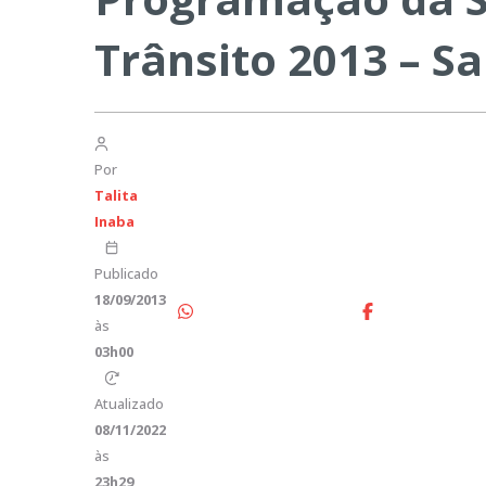
Trânsito 2013 – S
Por
Talita
Inaba
Publicado
18/09/2013
às
03h00
Atualizado
08/11/2022
às
23h29