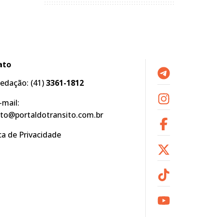
ato
edação:
(41)
3361-1812
-mail:
to@portaldotransito.com.br
ica de Privacidade