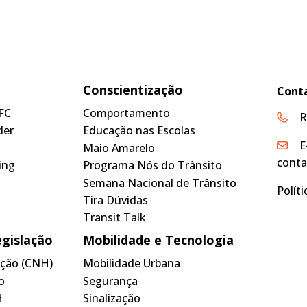
Conscientização
Cont
FC
Comportamento
R
der
Educação nas Escolas
E
Maio Amarelo
conta
ing
Programa Nós do Trânsito
Semana Nacional de Trânsito
Polít
Tira Dúvidas
Transit Talk
egislação
Mobilidade e Tecnologia
tação (CNH)
Mobilidade Urbana
o
Segurança
H
Sinalização