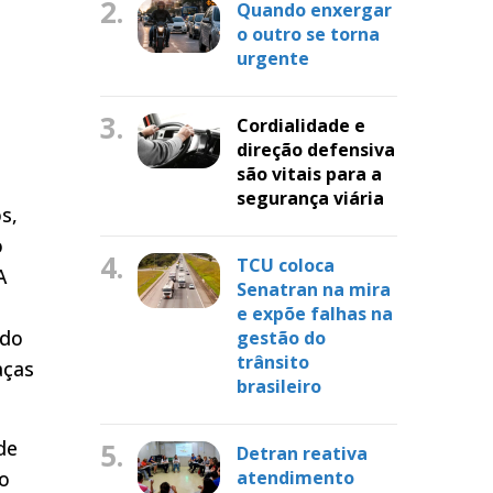
2.
Quando enxergar
o outro se torna
urgente
3.
Cordialidade e
direção defensiva
são vitais para a
segurança viária
s,
o
4.
TCU coloca
A
Senatran na mira
e expõe falhas na
ado
gestão do
trânsito
aças
brasileiro
de
5.
Detran reativa
do
atendimento