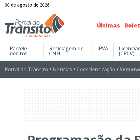
08 de agosto de 2026
Últimas
Bole
Parcele
Reciclagem de
IPVA
Licenci
débitos
CNH
(CRLV)
Portal do Trânsito
/
Notícias
/
Conscientização
/
Semana 
Programação da 