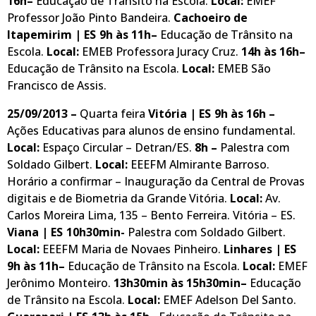
16h–
Educação de Trânsito na Escola.
Local:
EMEF
Professor João Pinto Bandeira.
Cachoeiro de
Itapemirim | ES
9h às 11h–
Educação de Trânsito na
Escola.
Local:
EMEB Professora Juracy Cruz.
14h às 16h–
Educação de Trânsito na Escola.
Local:
EMEB São
Francisco de Assis.
25/09/2013 –
Quarta feira
Vitória | ES
9h às 16h –
Ações Educativas para alunos de ensino fundamental.
Local:
Espaço Circular – Detran/ES.
8h –
Palestra com
Soldado Gilbert.
Local:
EEEFM Almirante Barroso.
Horário a confirmar – Inauguração da Central de Provas
digitais e de Biometria da Grande Vitória.
Local:
Av.
Carlos Moreira Lima, 135 – Bento Ferreira. Vitória – ES.
Viana | ES
10h30min-
Palestra com Soldado Gilbert.
Local:
EEEFM Maria de Novaes Pinheiro.
Linhares | ES
9h às 11h–
Educação de Trânsito na Escola.
Local:
EMEF
Jerônimo Monteiro.
13h30min às 15h30min–
Educação
de Trânsito na Escola.
Local:
EMEF Adelson Del Santo.