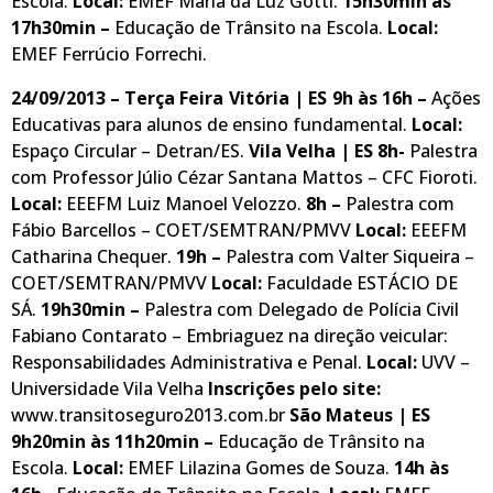
Escola.
Local:
EMEF Maria da Luz Gotti.
15h30min às
17h30min –
Educação de Trânsito na Escola.
Local:
EMEF Ferrúcio Forrechi.
24/09/2013 – Terça Feira
Vitória | ES
9h às 16h –
Ações
Educativas para alunos de ensino fundamental.
Local:
Espaço Circular – Detran/ES.
Vila Velha | ES 8h-
Palestra
com Professor Júlio Cézar Santana Mattos – CFC Fioroti.
Local:
EEEFM Luiz Manoel Velozzo.
8h –
Palestra com
Fábio Barcellos – COET/SEMTRAN/PMVV
Local:
EEEFM
Catharina Chequer.
19h –
Palestra com Valter Siqueira –
COET/SEMTRAN/PMVV
Local:
Faculdade ESTÁCIO DE
SÁ.
19h30min –
Palestra com Delegado de Polícia Civil
Fabiano Contarato – Embriaguez na direção veicular:
Responsabilidades Administrativa e Penal.
Local:
UVV –
Universidade Vila Velha
Inscrições pelo site:
www.transitoseguro2013.com.br
São Mateus | ES
9h20min às 11h20min –
Educação de Trânsito na
Escola.
Local:
EMEF Lilazina Gomes de Souza.
14h às