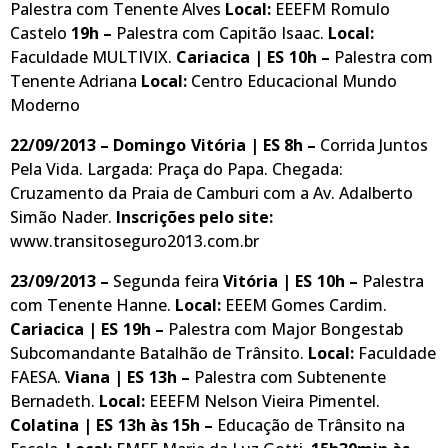
Palestra com Tenente Alves
Local:
EEEFM Romulo
Castelo
19h –
Palestra com Capitão Isaac.
Local:
Faculdade MULTIVIX.
Cariacica | ES
10h –
Palestra com
Tenente Adriana
Local:
Centro Educacional Mundo
Moderno
22/09/2013 – Domingo
Vitória | ES 8h –
Corrida Juntos
Pela Vida. Largada: Praça do Papa. Chegada:
Cruzamento da Praia de Camburi com a Av. Adalberto
Simão Nader.
Inscrições pelo site:
www.transitoseguro2013.com.br
23/09/2013 –
Segunda feira
Vitória | ES
10h –
Palestra
com Tenente Hanne.
Local:
EEEM Gomes Cardim.
Cariacica | ES
19h –
Palestra com Major Bongestab
Subcomandante Batalhão de Trânsito.
Local:
Faculdade
FAESA.
Viana | ES
13h –
Palestra com Subtenente
Bernadeth.
Local:
EEEFM Nelson Vieira Pimentel.
Colatina | ES
13h às 15h –
Educação de Trânsito na