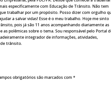
o Empresarial, pela PUC/PR. Desde que comecei a trabalhar
 mais especificamente com Educação de Trânsito. Não tem
ue trabalhar por um propósito. Posso dizer com orgulho q
judar a salvar vidas! Esse é o meu trabalho. Hoje me sinto
rânsito, pois já são 11 anos acompanhando diariamente as
s, e as polêmicas sobre o tema. Sou responsável pelo Portal 
adeiramente integrador de informações, atividades,
de trânsito.
ampos obrigatórios são marcados com
*