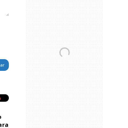
o
ara