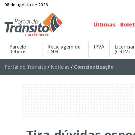
08 de agosto de 2026
Últimas
Bole
Parcele
Reciclagem de
IPVA
Licenci
débitos
CNH
(CRLV)
Portal do Trânsito
/
Notícias
/
Conscientização
Tira-dúvidas espe