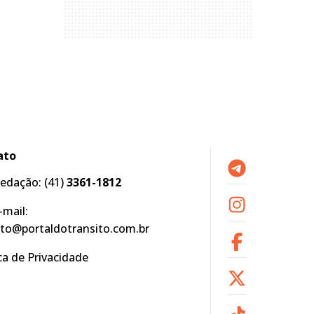
ato
edação:
(41)
3361-1812
-mail:
to@portaldotransito.com.br
ica de Privacidade