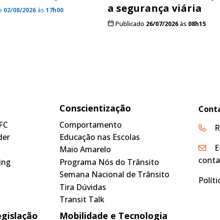
a segurança viária
o
02/08/2026
às
17h00
Publicado
26/07/2026
às
08h15
Conscientização
Cont
FC
Comportamento
R
der
Educação nas Escolas
E
Maio Amarelo
conta
ing
Programa Nós do Trânsito
Semana Nacional de Trânsito
Polít
Tira Dúvidas
Transit Talk
egislação
Mobilidade e Tecnologia