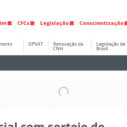
tim
CFCs
Legislação
Conscientização
amento
DPVAT
Renovação da
Legislação de
CNH
Brasil
cial com sorteio do