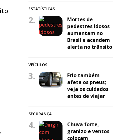
ESTATÍSTICAS
ito
2.
Mortes de
pedestres idosos
aumentam no
Brasil e acendem
alerta no trânsito
VEÍCULOS
3.
Frio também
afeta os pneus;
veja os cuidados
antes de viajar
SEGURANÇA
4.
Chuva forte,
granizo e ventos
e
colocam