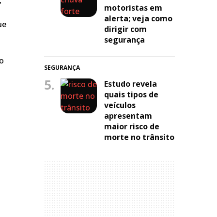
,
motoristas em
alerta; veja como
ue
dirigir com
segurança
do
SEGURANÇA
5.
Estudo revela
quais tipos de
veículos
apresentam
maior risco de
morte no trânsito