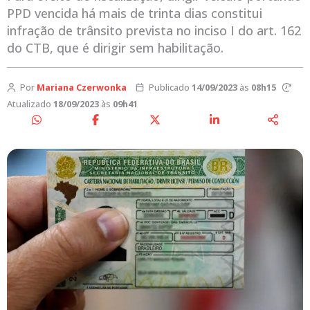
PPD vencida há mais de trinta dias constitui
infração de trânsito prevista no inciso I do art. 162
do CTB, que é dirigir sem habilitação.
Por
Mariana Czerwonka
Publicado
14/09/2023
às
08h15
Atualizado
18/09/2023
às
09h41