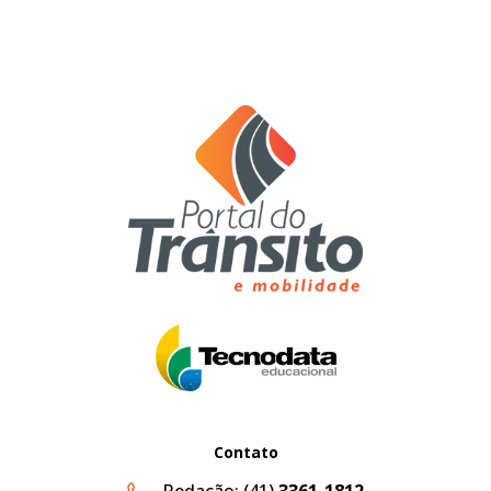
Contato
Redação:
(41)
3361-1812