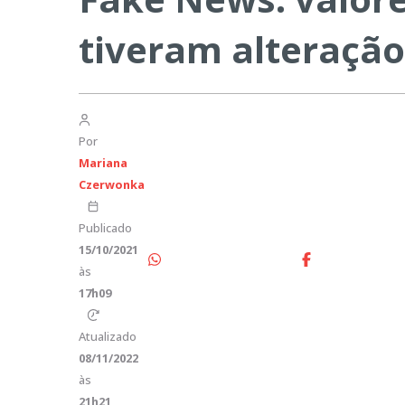
tiveram alteração.
Por
Mariana
Czerwonka
Publicado
15/10/2021
às
17h09
Atualizado
08/11/2022
às
21h21