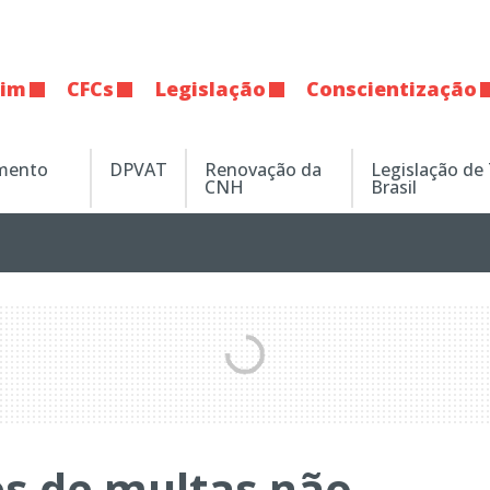
tim
CFCs
Legislação
Conscientização
amento
DPVAT
Renovação da
Legislação de
CNH
Brasil
es de multas não