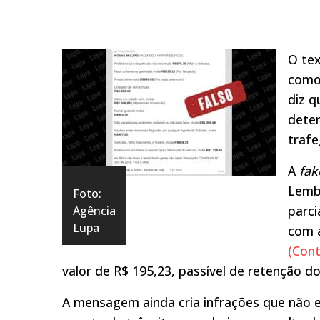
O tex
como 
diz q
deter
trafe
A
fa
Lemb
Foto:
parci
Agência
Lupa
com
(Cont
valor de R$ 195,23, passível de retenção do
A mensagem ainda cria infrações que não e