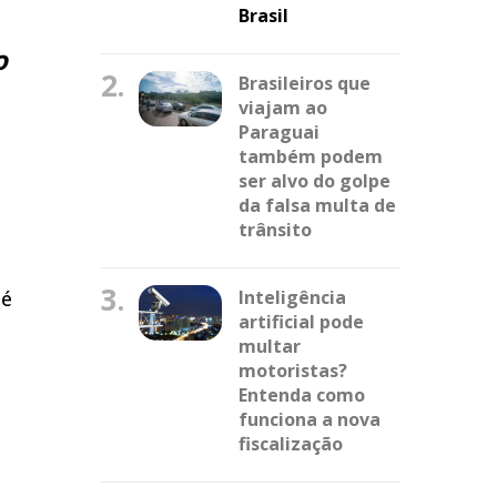
Brasil
o
2.
Brasileiros que
viajam ao
Paraguai
também podem
ser alvo do golpe
da falsa multa de
trânsito
3.
 é
Inteligência
artificial pode
multar
motoristas?
Entenda como
funciona a nova
fiscalização