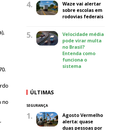
4.
Waze vai alertar
sobre escolas em
rodovias federais
),
5.
Velocidade média
pode virar multa
no Brasil?
Entenda como
funciona o
sistema
70.
ordo
ÚLTIMAS
a no
SEGURANÇA
1.
Agosto Vermelho
alerta: quase
r
duas pessoas por