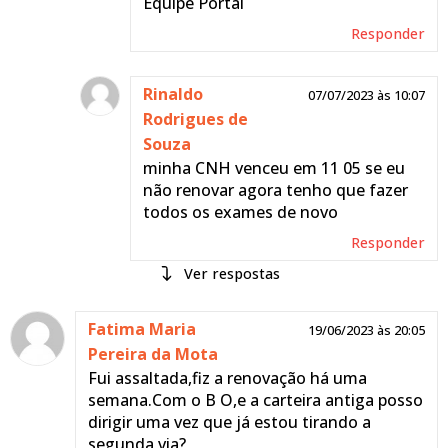
Equipe Portal
Responder
Rinaldo
07/07/2023 às 10:07
Rodrigues de
Souza
minha CNH venceu em 11 05 se eu
não renovar agora tenho que fazer
todos os exames de novo
Responder
respostas
Mariana
Fatima Maria
20/07/2023 às
19/06/2023 às 20:05
Czerwonka
Pereira da Mota
15:41
Rinaldo
Fui assaltada,fiz a renovação há uma
semana.Com o B O,e a carteira antiga posso
Não é necessário, apenas
dirigir uma vez que já estou tirando a
são necessários os exames
segunda via?