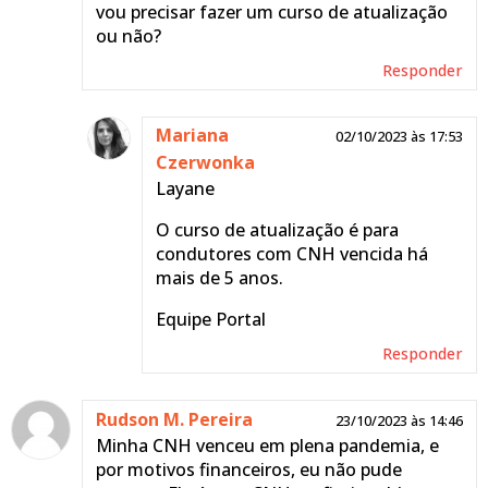
vou precisar fazer um curso de atualização
Responder
ou não?
Responder
Mariana
21/12/2023 às
Czerwonka
16:14
Mariana
02/10/2023 às 17:53
Rosangella
Czerwonka
Se ela não for a PGU não
Layane
perdeu. Entre em
O curso de atualização é para
contato com o Detran de
condutores com CNH vencida há
seu estado, eles te
mais de 5 anos.
orientarão sobre como
proceder.
Equipe Portal
Equipe Portal
Responder
Responder
Rudson M. Pereira
23/10/2023 às 14:46
Minha CNH venceu em plena pandemia, e
por motivos financeiros, eu não pude