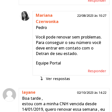
Responder
Mariana
22/08/2023 às 10:27
Czerwonka
Pedro
Você pode renovar sem problemas.
Para conseguir o seu número você
deve entrar em contato com o
Detran de seu estado.
Equipe Portal
Responder
respostas
Rosangella
layane
21/12/2023 às
02/10/2023 às 14:22
Boa tarde ,
15:29
estou com a minha CNH vencida desde
oi ,minha cnh tem 7 anos
14/01/2019, quero renovar essa semana , eu
vencida ,sera se perdi ela?