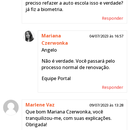
preciso refazer a auto escola isso e verdade?
Minha CNH venceu agora
já fiz a biometria.
mês 07/2023 ao invés de
renovar tô trocando a
Responder
categoria de D para E caso
eu seja parado pela polícia
Mariana
recebo alguma informação
04/07/2023 às 16:57
visto q o processo de
Czerwonka
adicionar categoria é o
Angelo
mesmo processo de
Não é verdade. Você passará pelo
renovar os exames no geral
processo normal de renovação.
e já fiz todos e estou
dentro do padrão.
Equipe Portal
Responder
Responder
Mariana
15/08/2023 às
Marlene Vaz
09/07/2023 às 13:28
Czerwonka
11:24
Que bom Mariana Czerwonka, você
Bruno
tranquilizou-me, com suas explicações.
Obrigada!
Não entendi…você já