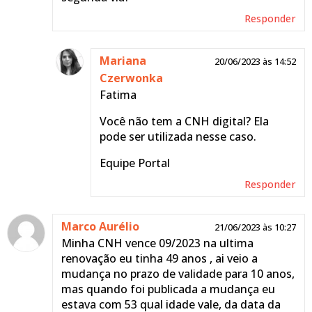
obrigatórios para
Responder
renovação.
Equipe Portal
Mariana
20/06/2023 às 14:52
Responder
Czerwonka
Fatima
Virgínia de
23/10/2023 às
Você não tem a CNH digital? Ela
Magalhães
18:15
pode ser utilizada nesse caso.
Coutinho
Equipe Portal
Perdi minha CNH, tenho ela
digital no celular, ela
Responder
venceu em 28/08/23, onde
ir pra renovar.
Marco Aurélio
21/06/2023 às 10:27
Responder
Minha CNH vence 09/2023 na ultima
renovação eu tinha 49 anos , ai veio a
mudança no prazo de validade para 10 anos,
Mariana
24/10/2023 às
mas quando foi publicada a mudança eu
Czerwonka
11:44
estava com 53 qual idade vale, da data da
Virgínia