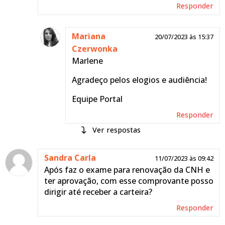
passou em todas as
Responder
etapas para adicionar a
categoria?
Mariana
20/07/2023 às 15:37
Equipe Portal
Czerwonka
Marlene
Responder
Agradeço pelos elogios e audiência!
Equipe Portal
Responder
respostas
Tatiana
Sandra Carla
31/01/2024 às
11/07/2023 às 09:42
Após faz o exame para renovação da CNH e
22:29
ter aprovação, com esse comprovante posso
Obrigada esclarecimento.
dirigir até receber a carteira?
Responder
Responder