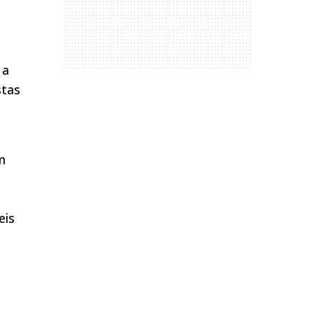
 a
stas
m
eis