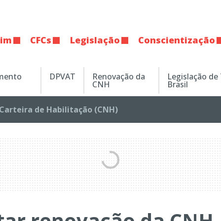
tim
CFCs
Legislação
Conscientização
amento
DPVAT
Renovação da
Legislação de
CNH
Brasil
Carteira de Habilitação (CNH)
itar renovação da CNH,