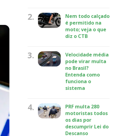
2.
Nem todo calçado
é permitido na
moto; veja o que
diz o CTB
3.
Velocidade média
pode virar multa
no Brasil?
Entenda como
funciona o
sistema
4.
PRF multa 280
motoristas todos
os dias por
descumprir Lei do
Descanso