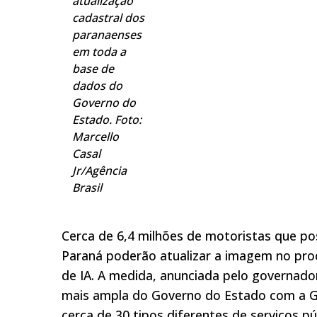
atualização
cadastral dos
paranaenses
em toda a
base de
dados do
Governo do
Estado. Foto:
Marcello
Casal
Jr/Agência
Brasil
Cerca de 6,4 milhões de motoristas que po
Paraná poderão atualizar a imagem no proc
de IA. A medida, anunciada pelo governador
mais ampla do Governo do Estado com a Go
cerca de 30 tipos diferentes de serviços p