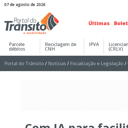
07 de agosto de 2026
Últimas
Bole
Parcele
Reciclagem de
IPVA
Licenci
débitos
CNH
(CRLV)
Portal do Trânsito
/
Notícias
/
Fiscalização e Legislação
/
Com IA para facil