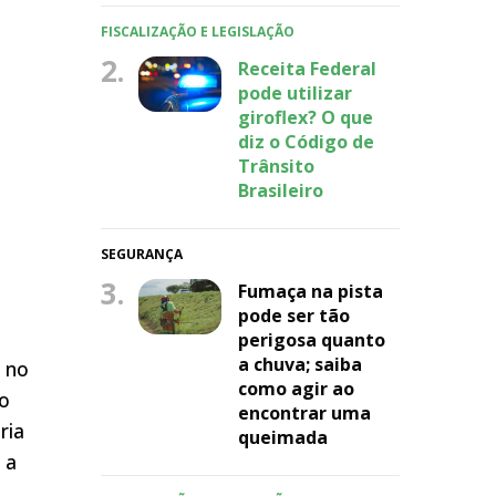
FISCALIZAÇÃO E LEGISLAÇÃO
2.
Receita Federal
pode utilizar
giroflex? O que
diz o Código de
Trânsito
Brasileiro
SEGURANÇA
3.
Fumaça na pista
pode ser tão
perigosa quanto
a chuva; saiba
 no
como agir ao
so
encontrar uma
ria
queimada
 a