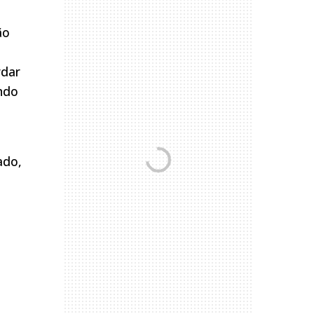
ão
rdar
ando
ado,