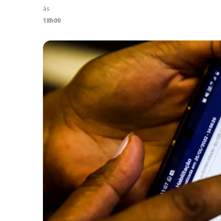
às
18h00