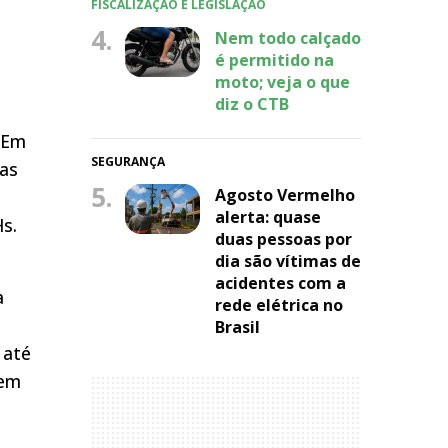
FISCALIZAÇÃO E LEGISLAÇÃO
4.
Nem todo calçado
é permitido na
moto; veja o que
diz o CTB
. Em
SEGURANÇA
jas
5.
Agosto Vermelho
alerta: quase
s.
duas pessoas por
dia são vítimas de
acidentes com a
a
rede elétrica no
Brasil
 até
 em