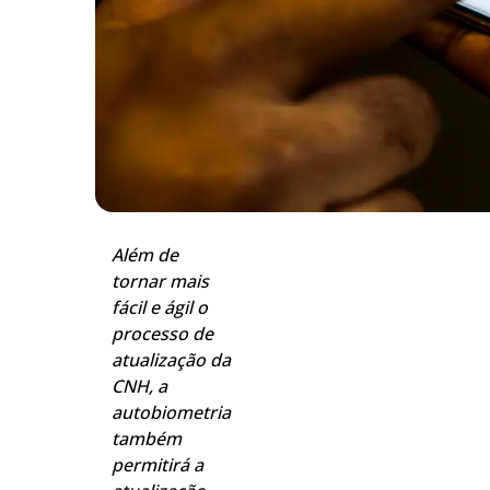
Além de
tornar mais
fácil e ágil o
processo de
atualização da
CNH, a
autobiometria
também
permitirá a