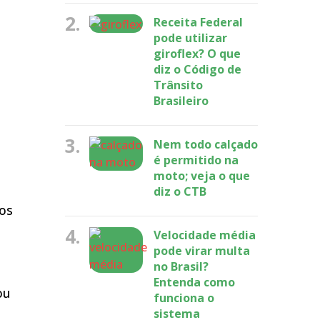
2.
Receita Federal
pode utilizar
giroflex? O que
diz o Código de
Trânsito
Brasileiro
3.
Nem todo calçado
é permitido na
moto; veja o que
diz o CTB
dos
4.
Velocidade média
pode virar multa
no Brasil?
Entenda como
ou
funciona o
sistema