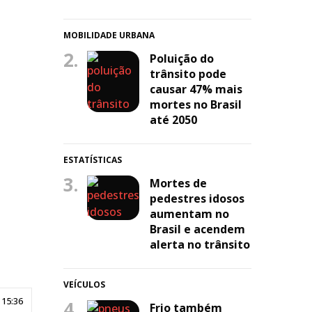
MOBILIDADE URBANA
2.
Poluição do
trânsito pode
causar 47% mais
mortes no Brasil
até 2050
ESTATÍSTICAS
3.
Mortes de
pedestres idosos
aumentam no
Brasil e acendem
alerta no trânsito
VEÍCULOS
 15:36
4.
Frio também