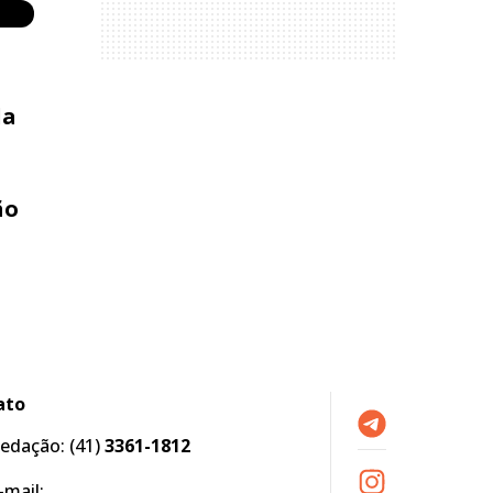
la
ão
ato
edação:
(41)
3361-1812
-mail: