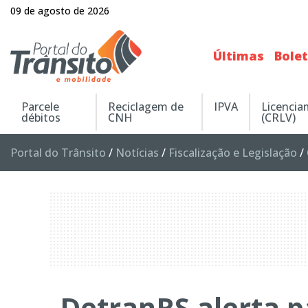
09 de agosto de 2026
Últimas
Bole
Parcele
Reciclagem de
IPVA
Licenci
débitos
CNH
(CRLV)
Portal do Trânsito
/
Notícias
/
Fiscalização e Legislação
/
DetranRS alerta p