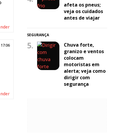
o
afeta os pneus;
veja os cuidados
antes de viajar
onder
SEGURANÇA
5.
Chuva forte,
 17:06
granizo e ventos
colocam
motoristas em
alerta; veja como
dirigir com
segurança
onder