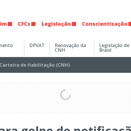
tim
CFCs
Legislação
Conscientização
amento
DPVAT
Renovação da
Legislação de
CNH
Brasil
Carteira de Habilitação (CNH)
ara golpe de notificaç