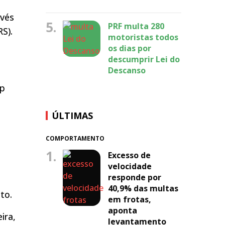
avés
5.
PRF multa 280
RS).
motoristas todos
os dias por
descumprir Lei do
Descanso
pp
ÚLTIMAS
COMPORTAMENTO
1.
Excesso de
velocidade
responde por
40,9% das multas
to.
em frotas,
aponta
ira,
levantamento