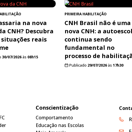
HABILITAÇÃO
PRIMEIRA HABILITAÇÃO
assaria na nova
CNH Brasil não é uma
da CNH? Descubra
nova CNH: a autoesco
 situações reais
continua sendo
ame
fundamental no
processo de habilitaç
o
30/07/2026
às
08h15
Publicado
29/07/2026
às
17h30
Conscientização
Cont
FC
Comportamento
R
der
Educação nas Escolas
E