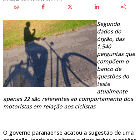
Segundo
dados do
órgão, das
1.540
perguntas que
compõem o
banco de
questões do
teste
atualmente
apenas 22 são referentes ao comportamento dos
motoristas em relação aos ciclistas
O governo paranaense acatou a sugestão de uma
comissão ligada ao ciclismo e deve incluir questões