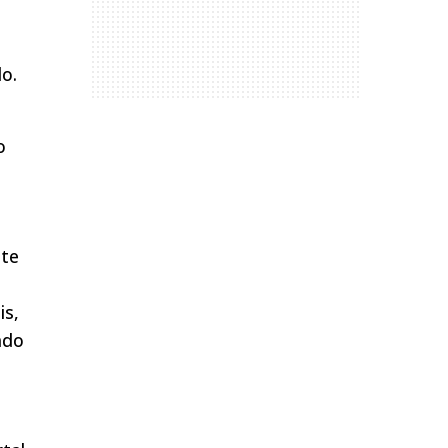
o.
o
nte
is,
ado