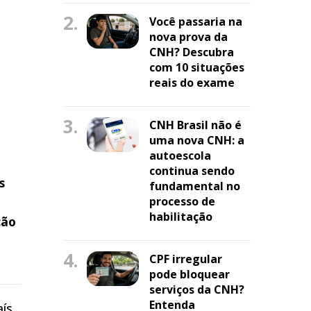
2.
Você passaria na
nova prova da
CNH? Descubra
com 10 situações
reais do exame
3.
CNH Brasil não é
uma nova CNH: a
autoescola
continua sendo
s
fundamental no
processo de
habilitação
ção
4.
CPF irregular
pode bloquear
serviços da CNH?
Entenda
ís,