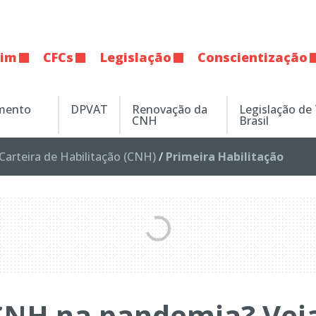
tim
CFCs
Legislação
Conscientização
amento
DPVAT
Renovação da
Legislação de
CNH
Brasil
Carteira de Habilitação (CNH)
/
Primeira Habilitação
a CNH na pandemia? Vej