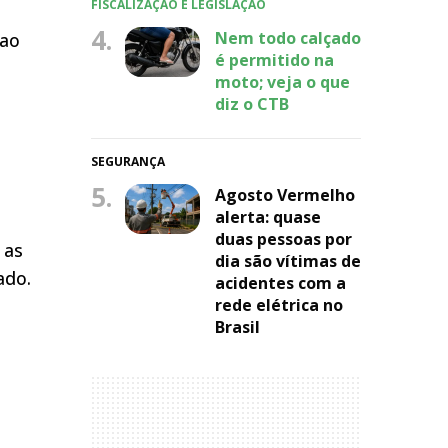
FISCALIZAÇÃO E LEGISLAÇÃO
4.
Nem todo calçado
 ao
é permitido na
moto; veja o que
diz o CTB
SEGURANÇA
5.
Agosto Vermelho
alerta: quase
duas pessoas por
 as
dia são vítimas de
ado.
acidentes com a
rede elétrica no
Brasil