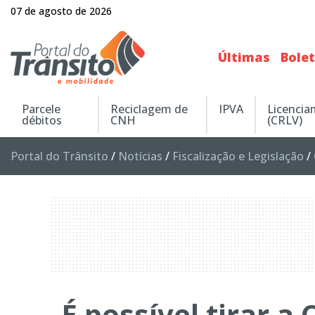
07 de agosto de 2026
Últimas
Bole
Parcele
Reciclagem de
IPVA
Licenci
débitos
CNH
(CRLV)
Portal do Trânsito
/
Notícias
/
Fiscalização e Legislação
/
É possível tirar 