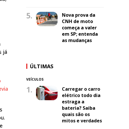
5.
Nova prova da
CNH de moto
começa a valer
em SP; entenda
as mudanças
m
 já
ÚLTIMAS
VEÍCULOS
o
1.
evia
Carregar o carro
elétrico todo dia
estraga a
bateria? Saiba
s
quais são os
u.
mitos e verdades
de