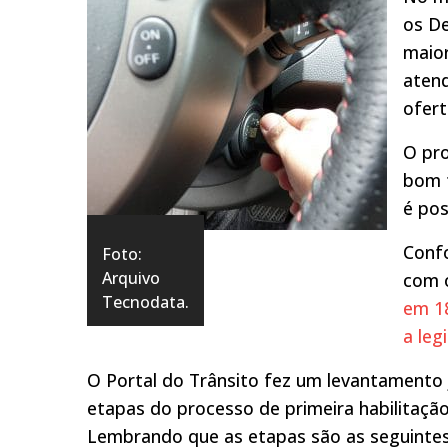
os De
maior
aten
ofert
O pro
bom 
é pos
Conf
Foto:
Arquivo
com 
Tecnodata.
em 1
a leg
O Portal do Trânsito fez um levantamento
etapas do processo de primeira habilitação
Lembrando que as etapas são as seguintes: