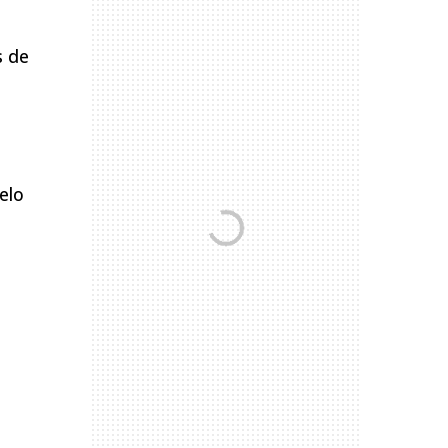
s de
elo