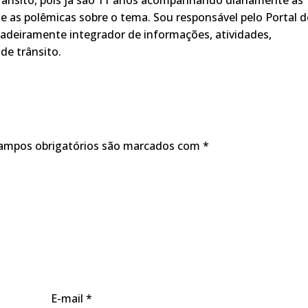
rânsito, pois já são 11 anos acompanhando diariamente as
s, e as polêmicas sobre o tema. Sou responsável pelo Portal 
adeiramente integrador de informações, atividades,
de trânsito.
ampos obrigatórios são marcados com
*
E-mail
*