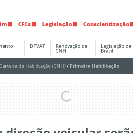
tim
CFCs
Legislação
Conscientização
amento
DPVAT
Renovação da
Legislação de
CNH
Brasil
Carteira de Habilitação (CNH)
/
Primeira Habilitação
e direção veicular serã