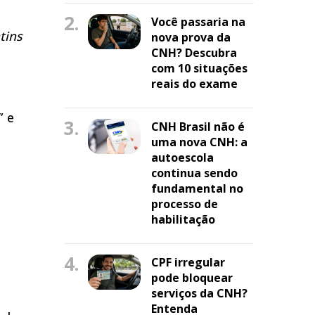
2.
Você passaria na
tins
nova prova da
CNH? Descubra
com 10 situações
reais do exame
” e
3.
CNH Brasil não é
uma nova CNH: a
autoescola
continua sendo
fundamental no
processo de
habilitação
4.
CPF irregular
pode bloquear
serviços da CNH?
Entenda