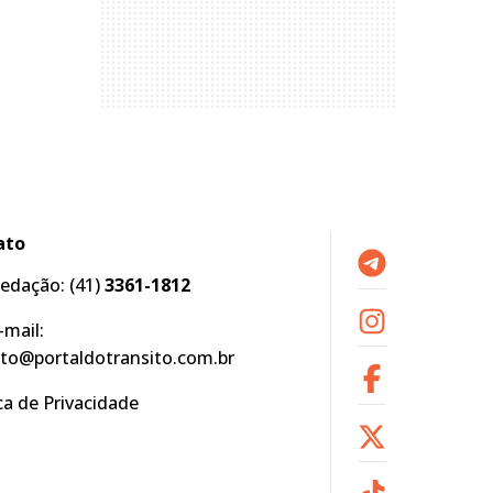
ato
edação:
(41)
3361-1812
-mail:
to@portaldotransito.com.br
ica de Privacidade