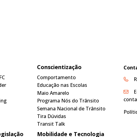
Conscientização
Cont
FC
Comportamento
R
der
Educação nas Escolas
E
Maio Amarelo
conta
ing
Programa Nós do Trânsito
Semana Nacional de Trânsito
Polít
Tira Dúvidas
Transit Talk
egislação
Mobilidade e Tecnologia