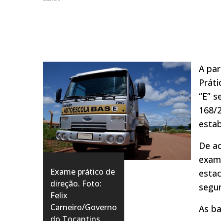
A par
Práti
“E” 
168/2
estab
De ac
exame
Exame prático de
estac
direção. Foto:
segun
Felix
Carneiro/Governo
As ba
do Tocantins.