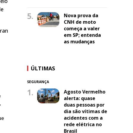
pelo
de
5.
Nova prova da
CNH de moto
começa a valer
tran
em SP; entenda
as mudanças
ÚLTIMAS
SEGURANÇA
1.
Agosto Vermelho
e
alerta: quase
,
duas pessoas por
dia são vítimas de
acidentes com a
ue
rede elétrica no
Brasil