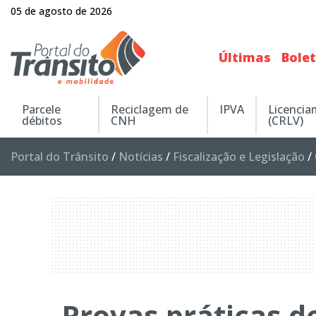
05 de agosto de 2026
Últimas
Bole
Parcele
Reciclagem de
IPVA
Licenci
débitos
CNH
(CRLV)
Portal do Trânsito
/
Notícias
/
Fiscalização e Legislação
/
Provas práticas d