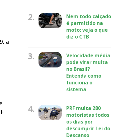
2.
Nem todo calçado
é permitido na
moto; veja o que
diz o CTB
9, a
3.
Velocidade média
pode virar multa
a
no Brasil?
Entenda como
funciona o
sistema
e
4.
PRF multa 280
NH
motoristas todos
os dias por
descumprir Lei do
Descanso