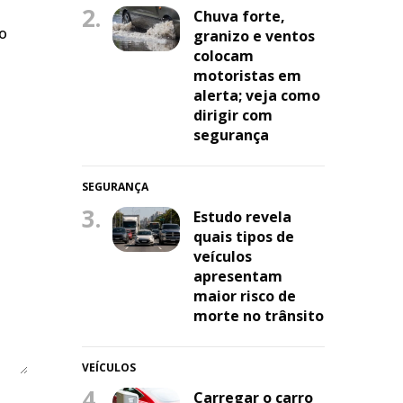
2.
Chuva forte,
do
granizo e ventos
colocam
motoristas em
alerta; veja como
dirigir com
segurança
SEGURANÇA
3.
Estudo revela
quais tipos de
veículos
apresentam
maior risco de
morte no trânsito
VEÍCULOS
4.
Carregar o carro