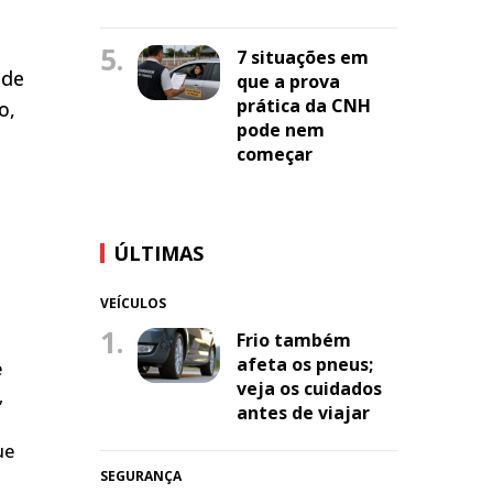
5.
7 situações em
 de
que a prova
prática da CNH
o,
pode nem
começar
ÚLTIMAS
VEÍCULOS
1.
Frio também
afeta os pneus;
e
veja os cuidados
,
antes de viajar
ue
SEGURANÇA