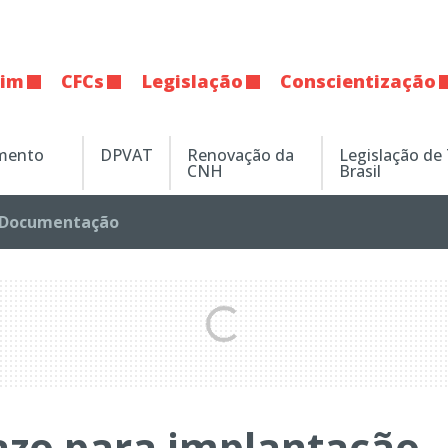
tim
CFCs
Legislação
Conscientização
amento
DPVAT
Renovação da
Legislação de
CNH
Brasil
Documentação
azo para implantação