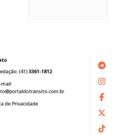
ato
edação:
(41)
3361-1812
-mail:
to@portaldotransito.com.br
ica de Privacidade