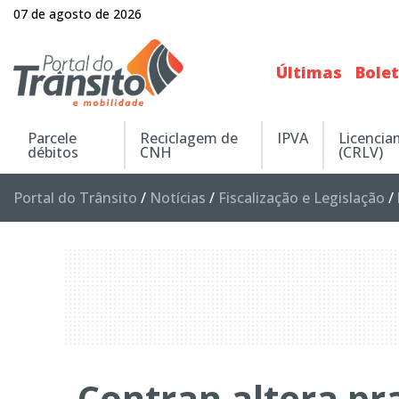
07 de agosto de 2026
Últimas
Bole
Parcele
Reciclagem de
IPVA
Licenci
débitos
CNH
(CRLV)
Portal do Trânsito
/
Notícias
/
Fiscalização e Legislação
/
Contran altera pr