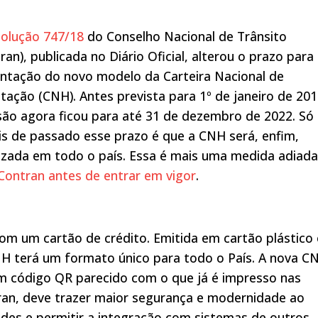
olução 747/18
do Conselho Nacional de Trânsito
ran), publicada no Diário Oficial, alterou o prazo para
ntação do novo modelo da Carteira Nacional de
itação (CNH). Antes prevista para 1º de janeiro de 201
ão agora ficou para até 31 de dezembro de 2022. Só
s de passado esse prazo é que a CNH será, enfim,
izada em todo o país. Essa é mais uma medida adiad
Contran antes de entrar em vigor
.
m um cartão de crédito. Emitida em cartão plástico 
NH terá um formato único para todo o País. A nova C
 código QR parecido com o que já é impresso nas
an, deve trazer maior segurança e modernidade ao
udes e permitir a integração com sistemas de outros