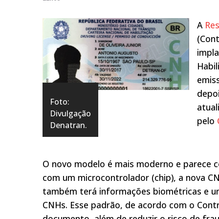
A
Res
(Cont
impla
Habil
emiss
depoi
Foto:
atual
Divulgação
pelo
Denatran.
O novo modelo é mais moderno e parece co
com um microcontrolador (chip), a nova C
também terá informações biométricas e um
CNHs. Esse padrão, de acordo com o Contr
documento, além de reduzir o risco de fra