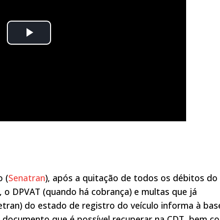
 (
Senatran
), após a quitação de todos os débitos do
o, o DPVAT (quando há cobrança) e multas que já
ran) do estado de registro do veículo informa à bas
 o documento que é possível recuperar na CDT, bem c