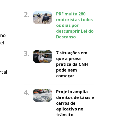
2.
PRF multa 280
motoristas todos
os dias por
descumprir Lei do
 no
Descanso
el
3.
7 situações em
que a prova
prática da CNH
pode nem
rtal
começar
4.
Projeto amplia
direitos de táxis e
carros de
aplicativo no
trânsito