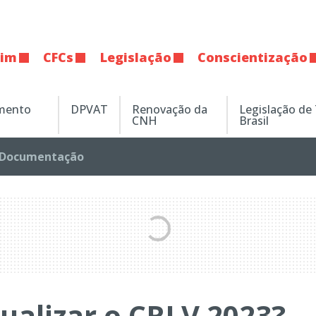
tim
CFCs
Legislação
Conscientização
amento
DPVAT
Renovação da
Legislação de
CNH
Brasil
Documentação
tualizar o CRLV 2023?