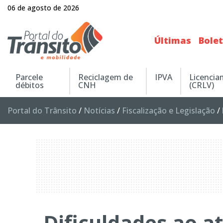
06 de agosto de 2026
Últimas
Bole
Parcele
Reciclagem de
IPVA
Licenci
débitos
CNH
(CRLV)
Portal do Trânsito
/
Notícias
/
Fiscalização e Legislação
/
Dificuldades ao a