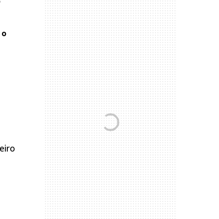
o
 o
eiro