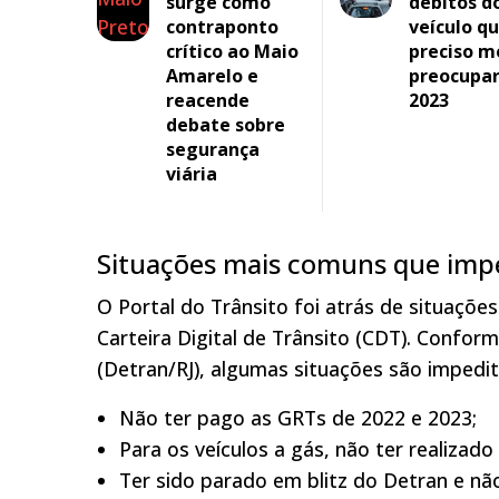
surge como
débitos d
contraponto
veículo q
crítico ao Maio
preciso m
Amarelo e
preocupa
reacende
2023
debate sobre
segurança
viária
Situações mais comuns que imp
O Portal do Trânsito foi atrás de situaçõe
Carteira Digital de Trânsito (CDT). Confor
(Detran/RJ), algumas situações são impediti
Não ter pago as GRTs de 2022 e 2023;
Para os veículos a gás, não ter realizado
Ter sido parado em blitz do Detran e nã