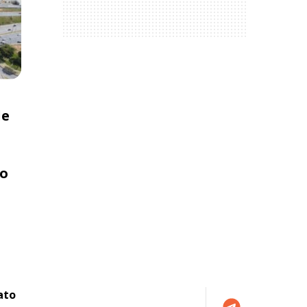
de
io
ato