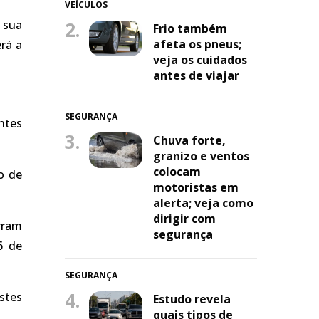
VEÍCULOS
 sua
2.
Frio também
afeta os pneus;
erá a
veja os cuidados
antes de viajar
SEGURANÇA
ntes
3.
Chuva forte,
granizo e ventos
colocam
o de
motoristas em
alerta; veja como
dirigir com
rram
segurança
6 de
SEGURANÇA
4.
stes
Estudo revela
quais tipos de