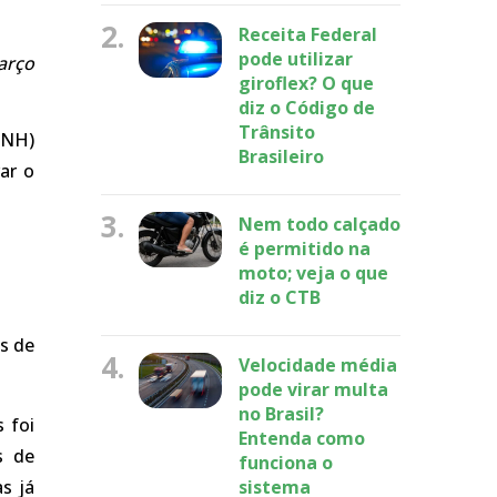
2.
Receita Federal
pode utilizar
arço
giroflex? O que
diz o Código de
Trânsito
CNH)
Brasileiro
ar o
3.
Nem todo calçado
é permitido na
moto; veja o que
diz o CTB
s de
4.
Velocidade média
pode virar multa
no Brasil?
 foi
Entenda como
s de
funciona o
s já
sistema