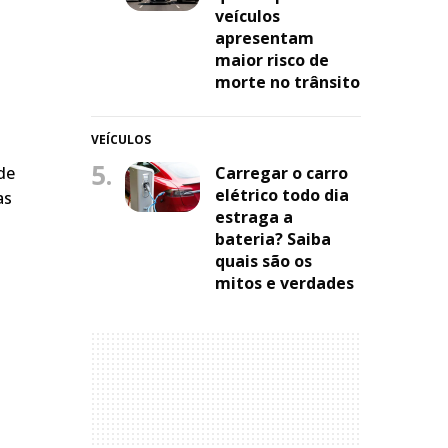
veículos
apresentam
maior risco de
morte no trânsito
VEÍCULOS
5.
Carregar o carro
de
elétrico todo dia
as
estraga a
bateria? Saiba
quais são os
mitos e verdades