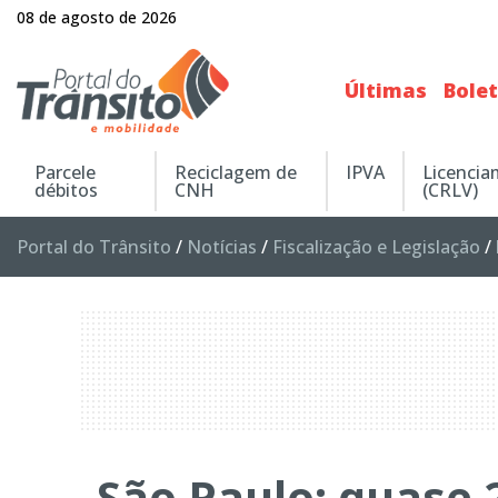
08 de agosto de 2026
Últimas
Bole
Parcele
Reciclagem de
IPVA
Licenci
débitos
CNH
(CRLV)
Portal do Trânsito
/
Notícias
/
Fiscalização e Legislação
/
São Paulo: quase 