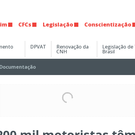
tim
CFCs
Legislação
Conscientização
amento
DPVAT
Renovação da
Legislação de
CNH
Brasil
Documentação
200 mil motoristas tê