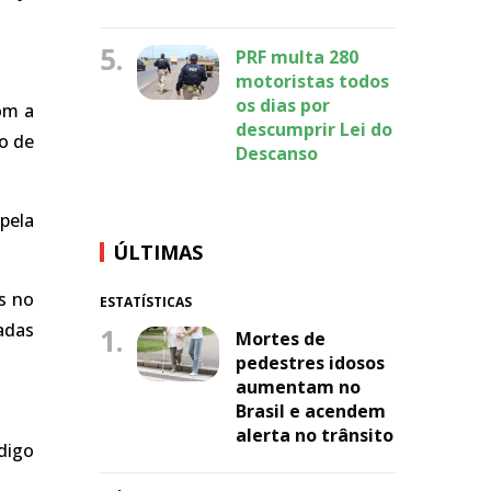
5.
PRF multa 280
motoristas todos
os dias por
om a
descumprir Lei do
o de
Descanso
pela
ÚLTIMAS
s no
ESTATÍSTICAS
adas
1.
Mortes de
pedestres idosos
aumentam no
Brasil e acendem
alerta no trânsito
digo