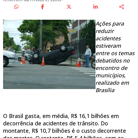
Ações para
reduzir
acidentes
estiveram
entre os temas
debatidos no
encontro de
municípios,
realizado em
Brasília
O Brasil gasta, em média, R$ 16,1 bilhões em
decorrência de acidentes de trânsito. Do
montante, R$ 10,7 bilhões é o custo decorrente
das mortes. O restante, R$ 5,4 bilhões, com os