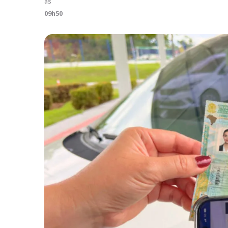
às
09h50