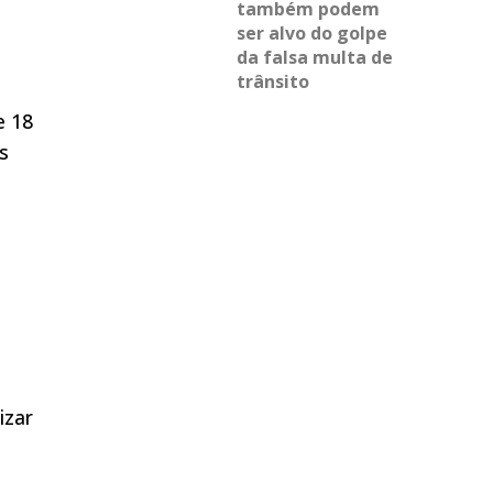
também podem
ser alvo do golpe
da falsa multa de
trânsito
e 18
s
izar