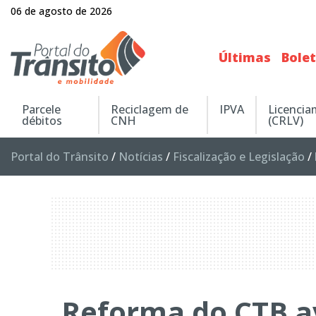
06 de agosto de 2026
Últimas
Bole
Parcele
Reciclagem de
IPVA
Licenci
débitos
CNH
(CRLV)
Portal do Trânsito
/
Notícias
/
Fiscalização e Legislação
/
Reforma do CTB a