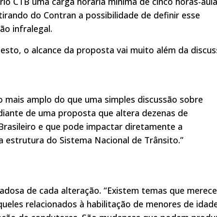
prio CTB uma carga horária mínima de cinco horas-aul
irando do Contran a possibilidade de definir esse
o infralegal.
desto, o alcance da proposta vai muito além da discu
o mais amplo do que uma simples discussão sobre
iante de uma proposta que altera dezenas de
Brasileiro e que pode impactar diretamente a
ria estrutura do Sistema Nacional de Trânsito.”
dadosa de cada alteração. “Existem temas que merec
eles relacionados à habilitação de menores de idade