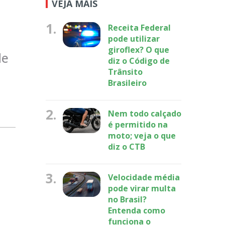
VEJA MAIS
1.
Receita Federal
pode utilizar
giroflex? O que
de
diz o Código de
Trânsito
Brasileiro
2.
Nem todo calçado
é permitido na
moto; veja o que
diz o CTB
3.
Velocidade média
pode virar multa
no Brasil?
Entenda como
funciona o