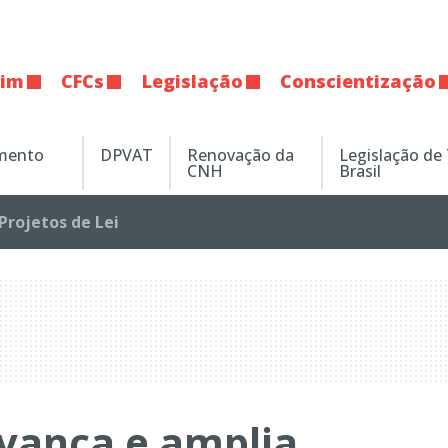
tim
CFCs
Legislação
Conscientização
amento
DPVAT
Renovação da
Legislação de
CNH
Brasil
Projetos de Lei
vança e amplia