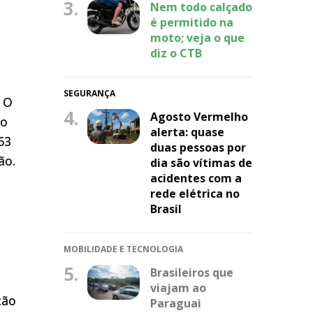
3.
Nem todo calçado
é permitido na
moto; veja o que
diz o CTB
SEGURANÇA
 O
4.
Agosto Vermelho
do
alerta: quase
63
duas pessoas por
ão.
dia são vítimas de
acidentes com a
rede elétrica no
Brasil
MOBILIDADE E TECNOLOGIA
5.
Brasileiros que
viajam ao
ção
Paraguai