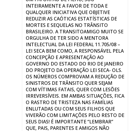
homologado no Brasil e
INTEIRAMENTE A FAVOR DE TODA E
portanto não pode ser
QUALQUER INICIATIVA QUE OBJETIVE
ainda usado, é uma ação de
REDUZIR AS CAÓTICAS ESTATÍSTICAS DE
fiscalização que e sempre
MORTES E SEQUELAS NO TRÂNSITO
aleatória e episódica.
BRASILEIRO. A TRANSITOAMIGO MUITO SE
Ambos, o exame e a
ORGULHA DE TER SIDO A MENTORA
fiscalização ( quando
INTELECTUAL DA LEI FEDERAL 11.705/08 –
tivermos equipamentos),
LEI SECA BEM COMO, A RESPONSÁVEL PELA
não são concorrentes mas
CONCEPÇÃO E APRESENTAÇÃO AO
sim complementares.
GOVERNO DO ESTADO DO RIO DE JANEIRO
DO PROJETO DA OPERAÇÃO LEI SECA- OLS.
Responder
OS NÚMEROS COMPROVAM A REDUÇÃO DE
SINISTROS DE TRÂNSITO QUER SEJAM
COM VÍTIMAS FATAIS, QUER COM LESÕES
IRREVERSÍVEIS. EM AMBAS SITUAÇÕES, FICA
O RASTRO DE TRISTEZA NAS FAMÍLIAS
ENLUTADAS OU COM SEUS FILHOS QUE
VIVERÃO COM LIMITAÇÕES PELO RESTO DE
SEUS DIAS! É IMPORTANTE “LEMBRAR”
QUE, PAIS, PARENTES E AMIGOS NÃO