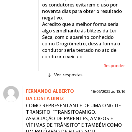
os condutores evitarem o uso por
noventa dias para obter o resultado
negativo.
Acredito que a melhor forma seria
algo semelhante às blitzes da Lei
Seca, com o aparelho conhecido
como Drogrômetro, dessa forma o
condutor seria testado no ato de
conduzir o veículo.
Responder
respostas
Fernando
FERNANDO ALBERTO
16/06/2025 às
16/06/2025 às 18:16
Pedrosa
DA COSTA DINIZ
18:10
Exame toxicológico é uma
COMO REPRESENTANTE DE UMA ONG DE
iniciativa de prevenção,
TRANSITO: “TRANSITOAMIGO,
feito antes da emissão/
ASSOCIAÇÃO DE PARENTES, AMIGOS E
renovação da CNH.
VÍTIMAS DE TRÂNSITO” E TAMBÉM COMO
O Drogometro, que não é
UM PAI ÓRFÃO DE FILHO, SOU