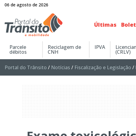
06 de agosto de 2026
Últimas
Bole
Parcele
Reciclagem de
IPVA
Licenci
débitos
CNH
(CRLV)
Portal do Trânsito
/
Notícias
/
Fiscalização e Legislação
/
Exame toxicológic