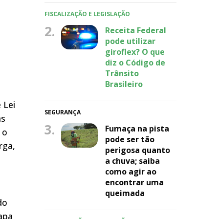
FISCALIZAÇÃO E LEGISLAÇÃO
2.
Receita Federal
pode utilizar
giroflex? O que
diz o Código de
Trânsito
Brasileiro
 Lei
SEGURANÇA
as
3.
Fumaça na pista
 o
pode ser tão
rga,
perigosa quanto
a chuva; saiba
como agir ao
encontrar uma
queimada
do
tapa