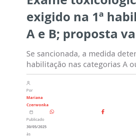
exigido na 1ª habi
A e B; proposta va
Se sancionada, a medida dete
habilitação nas categorias A 
Por
Mariana
Czerwonka
Publicado
30/05/2025
às