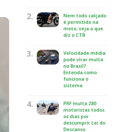
2.
Nem todo calçado
é permitido na
moto; veja o que
diz o CTB
3.
Velocidade média
pode virar multa
no Brasil?
Entenda como
funciona o
sistema
4.
PRF multa 280
motoristas todos
os dias por
descumprir Lei do
Descanso