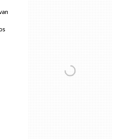
van
os