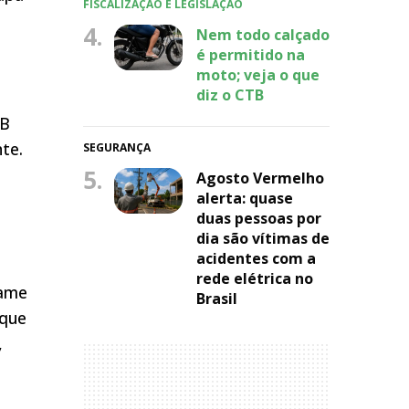
FISCALIZAÇÃO E LEGISLAÇÃO
4.
Nem todo calçado
é permitido na
moto; veja o que
diz o CTB
 B
te.
SEGURANÇA
5.
Agosto Vermelho
alerta: quase
duas pessoas por
dia são vítimas de
acidentes com a
rede elétrica no
xame
Brasil
 que
,