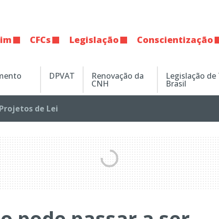
tim
CFCs
Legislação
Conscientização
amento
DPVAT
Renovação da
Legislação de
CNH
Brasil
Projetos de Lei
o pode passar a ser