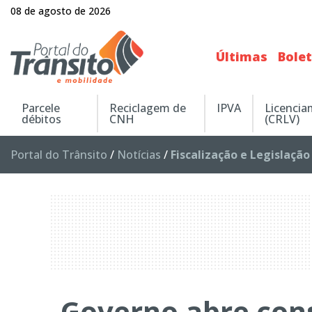
08 de agosto de 2026
Últimas
Bole
Parcele
Reciclagem de
IPVA
Licenci
débitos
CNH
(CRLV)
Portal do Trânsito
/
Notícias
/
Fiscalização e Legislação
Governo abre cons