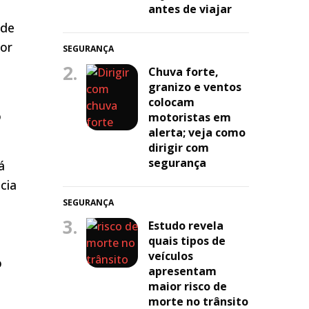
antes de viajar
 de
ior
SEGURANÇA
2.
Chuva forte,
granizo e ventos
colocam
o
motoristas em
alerta; veja como
dirigir com
segurança
á
cia
SEGURANÇA
3.
Estudo revela
quais tipos de
veículos
o
apresentam
maior risco de
morte no trânsito