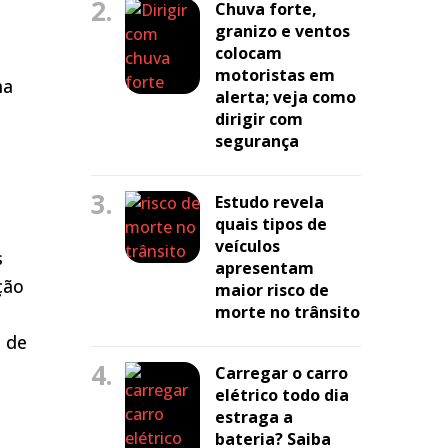
2.
Chuva forte,
granizo e ventos
colocam
motoristas em
ma
alerta; veja como
dirigir com
segurança
3.
Estudo revela
quais tipos de
veículos
s
apresentam
ção
maior risco de
morte no trânsito
2 de
4.
Carregar o carro
elétrico todo dia
estraga a
bateria? Saiba