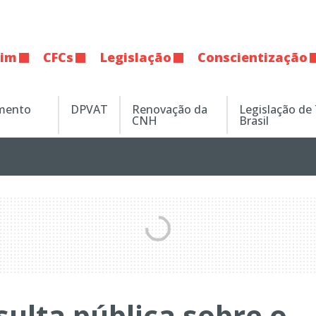
tim
CFCs
Legislação
Conscientização
amento
DPVAT
Renovação da
Legislação de
CNH
Brasil
ulta pública sobre o