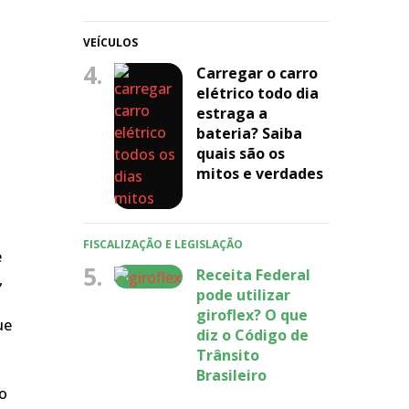
VEÍCULOS
4.
Carregar o carro
elétrico todo dia
estraga a
bateria? Saiba
quais são os
mitos e verdades
FISCALIZAÇÃO E LEGISLAÇÃO
e
5.
Receita Federal
,
pode utilizar
giroflex? O que
ue
diz o Código de
Trânsito
Brasileiro
do