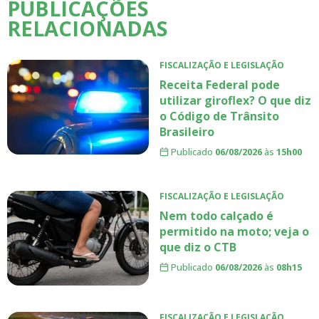
PUBLICAÇÕES
RELACIONADAS
FISCALIZAÇÃO E LEGISLAÇÃO
Receita Federal pode
utilizar giroflex? O que diz
o Código de Trânsito
Brasileiro
Publicado
06/08/2026
às
15h00
FISCALIZAÇÃO E LEGISLAÇÃO
Nem todo calçado é
permitido na moto; veja o
que diz o CTB
Publicado
06/08/2026
às
08h15
FISCALIZAÇÃO E LEGISLAÇÃO