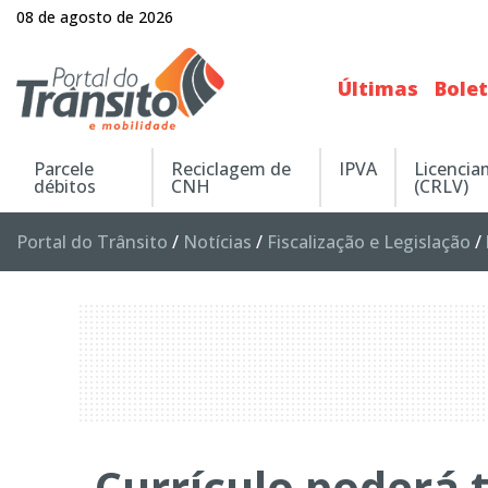
08 de agosto de 2026
Últimas
Bole
Parcele
Reciclagem de
IPVA
Licenci
débitos
CNH
(CRLV)
Portal do Trânsito
/
Notícias
/
Fiscalização e Legislação
/
Currículo poderá 