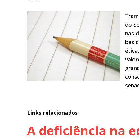
Trami
do Se
nas d
básic
ética
valor
gran
conso
senad
Links relacionados
A deficiência na 