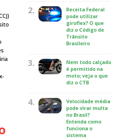
2.
Receita Federal
CCJ)
pode utilizar
giroflex? O que
sito
diz o Código de
Trânsito
o
Brasileiro
es
iria
3.
Nem todo calçado
é permitido na
x-
moto; veja o que
diz o CTB
4.
Velocidade média
pode virar multa
no Brasil?
Entenda como
o
funciona o
sistema