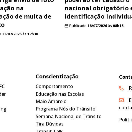
ração na
nacional obrigatório 
cação de multa de
identificação individu
to
Publicado
18/07/2026
às
08h15
o
23/07/2026
às
17h30
Conscientização
Cont
FC
Comportamento
R
der
Educação nas Escolas
E
Maio Amarelo
conta
ing
Programa Nós do Trânsito
Semana Nacional de Trânsito
Polít
Tira Dúvidas
Transit Talk