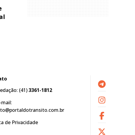
e
al
ato
edação:
(41)
3361-1812
-mail:
to@portaldotransito.com.br
ica de Privacidade