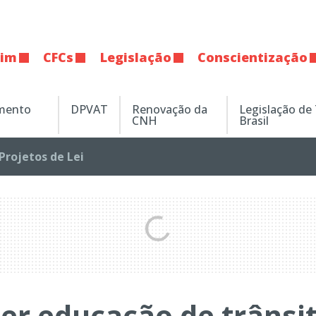
tim
CFCs
Legislação
Conscientização
amento
DPVAT
Renovação da
Legislação de
CNH
Brasil
Projetos de Lei
ter educação de trânsi