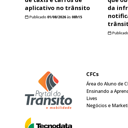
aplicativo no trânsito
da inf
notifi
Publicado
01/08/2026
às
08h15
trânsi
Publicad
CFCs
Área do Aluno de C
Ensinando a Apren
Lives
Negócios e Market