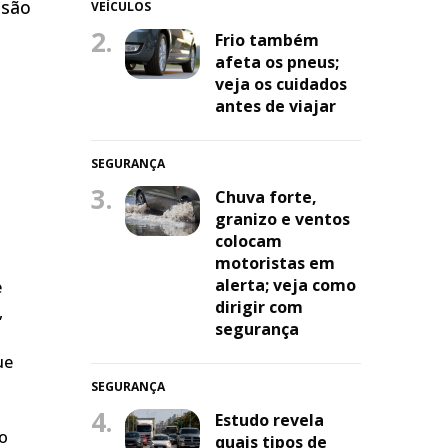
ssão
VEÍCULOS
2.
Frio também
afeta os pneus;
veja os cuidados
antes de viajar
SEGURANÇA
3.
Chuva forte,
granizo e ventos
colocam
motoristas em
alerta; veja como
e
dirigir com
,
segurança
ue
SEGURANÇA
4.
Estudo revela
do
quais tipos de