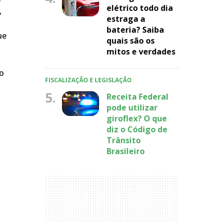
elétrico todo dia
,
estraga a
bateria? Saiba
ue
quais são os
mitos e verdades
do
FISCALIZAÇÃO E LEGISLAÇÃO
5.
Receita Federal
pode utilizar
giroflex? O que
diz o Código de
Trânsito
Brasileiro