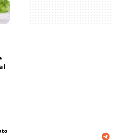
e
al
ato