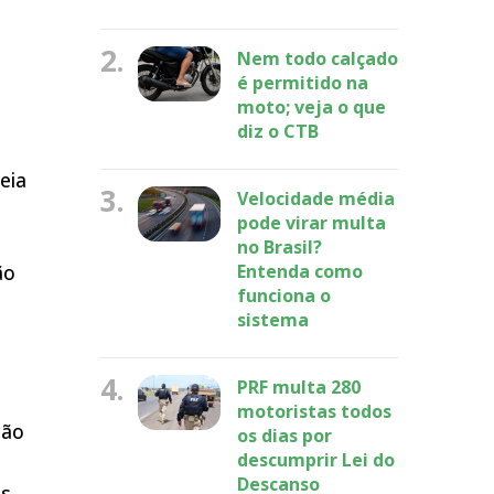
2.
Nem todo calçado
é permitido na
moto; veja o que
diz o CTB
eia
3.
Velocidade média
pode virar multa
no Brasil?
tão
Entenda como
funciona o
sistema
4.
PRF multa 280
motoristas todos
ção
os dias por
descumprir Lei do
Descanso
is