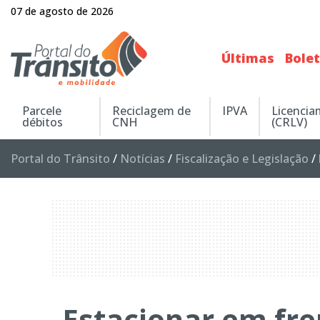
07 de agosto de 2026
Últimas
Bole
Parcele
Reciclagem de
IPVA
Licenci
débitos
CNH
(CRLV)
Portal do Trânsito
/
Notícias
/
Fiscalização e Legislação
/
Estacionar em fre