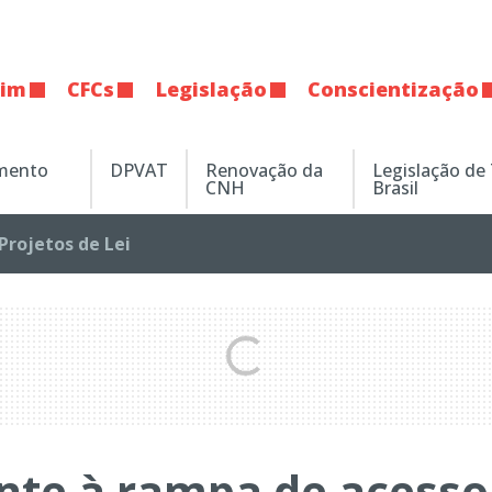
tim
CFCs
Legislação
Conscientização
amento
DPVAT
Renovação da
Legislação de
CNH
Brasil
Projetos de Lei
nte à rampa de acesso