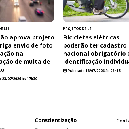
E LEI
PROJETOS DE LEI
ão aprova projeto
Bicicletas elétricas
riga envio de foto
poderão ter cadastro
ração na
nacional obrigatório 
cação de multa de
identificação individu
to
Publicado
18/07/2026
às
08h15
o
23/07/2026
às
17h30
Conscientização
Cont