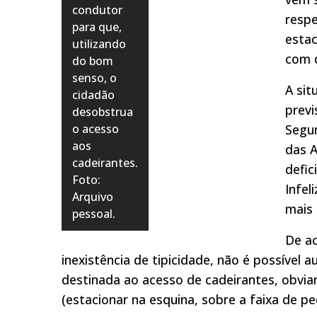
condutor
respe
para que,
esta
utilizando
com d
do bom
senso, o
A si
cidadão
previ
desobstrua
o acesso
Segun
aos
das A
cadeirantes.
defic
Foto:
Infel
Arquivo
mais 
pessoal.
De ac
inexistência de tipicidade, não é possível
destinada ao acesso de cadeirantes, obvia
(estacionar na esquina, sobre a faixa de pe