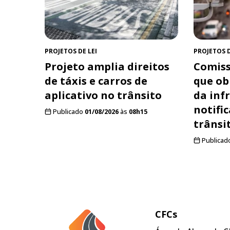
PROJETOS DE LEI
PROJETOS D
Projeto amplia direitos
Comiss
de táxis e carros de
que ob
aplicativo no trânsito
da inf
notifi
Publicado
01/08/2026
às
08h15
trânsi
Publicad
CFCs