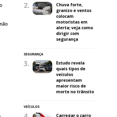
2.
do
Chuva forte,
granizo e ventos
colocam
motoristas em
 não
alerta; veja como
dirigir com
segurança
SEGURANÇA
3.
Estudo revela
quais tipos de
veículos
apresentam
maior risco de
morte no trânsito
VEÍCULOS
4.
Carregar o carro
e