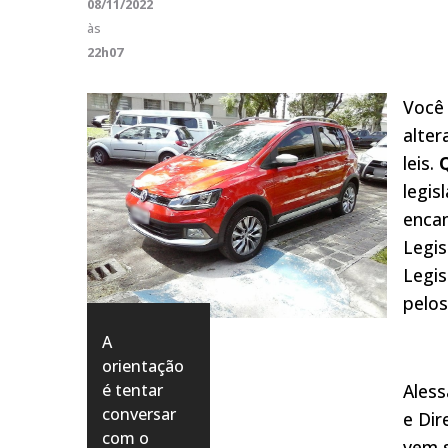
08/11/2022
às
22h07
Você 
alter
leis.
legis
enca
Legis
Legis
pelos
A
orientação
é tentar
Aless
conversar
e Dir
com o
vem 