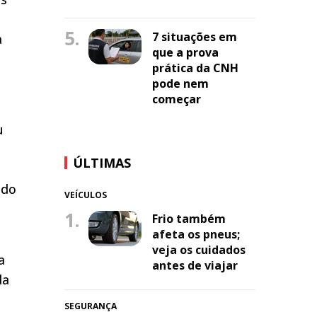
5.
7 situações em
a
que a prova
prática da CNH
pode nem
começar
u
ÚLTIMAS
ido
VEÍCULOS
1.
Frio também
afeta os pneus;
veja os cuidados
a
antes de viajar
da
SEGURANÇA