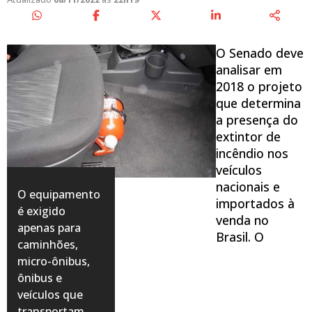
O Senado deve
analisar em
2018 o projeto
que determina
a presença do
extintor de
incêndio nos
veículos
nacionais e
O equipamento
importados à
é exigido
venda no
apenas para
Brasil. O
caminhões,
micro-ônibus,
ônibus e
veículos que
transportam