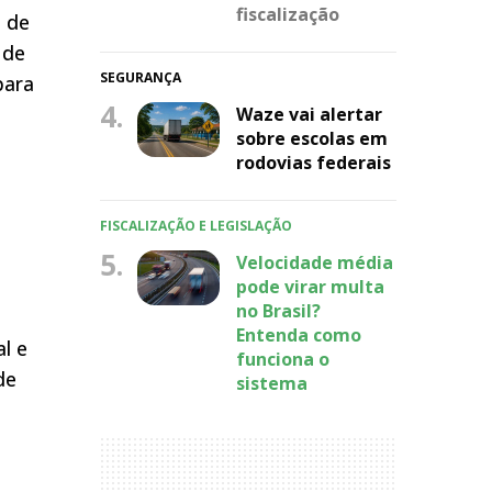
fiscalização
l de
 de
SEGURANÇA
para
4.
Waze vai alertar
sobre escolas em
rodovias federais
FISCALIZAÇÃO E LEGISLAÇÃO
5.
Velocidade média
pode virar multa
no Brasil?
Entenda como
al e
funciona o
de
sistema