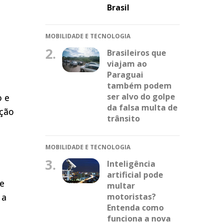
Brasil
MOBILIDADE E TECNOLOGIA
2.
Brasileiros que
viajam ao
Paraguai
também podem
ser alvo do golpe
o e
da falsa multa de
ação
trânsito
MOBILIDADE E TECNOLOGIA
3.
Inteligência
artificial pode
te
multar
motoristas?
 a
Entenda como
funciona a nova