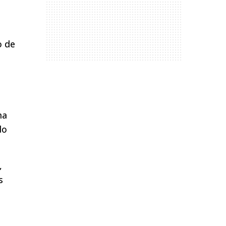
o de
ma
do
,
s