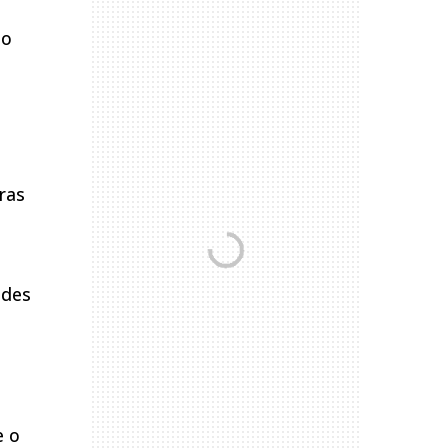
do
gras
ades
e o