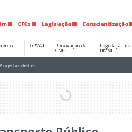
tim
CFCs
Legislação
Conscientização
amento
DPVAT
Renovação da
Legislação de
CNH
Brasil
Projetos de Lei
ansporte Público