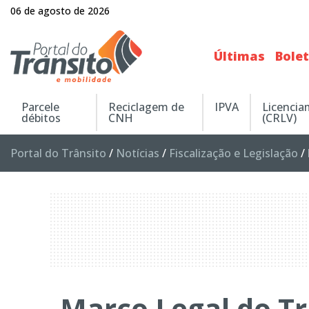
06 de agosto de 2026
Últimas
Bole
Parcele
Reciclagem de
IPVA
Licenci
débitos
CNH
(CRLV)
Portal do Trânsito
/
Notícias
/
Fiscalização e Legislação
/
Marco Legal do Tr