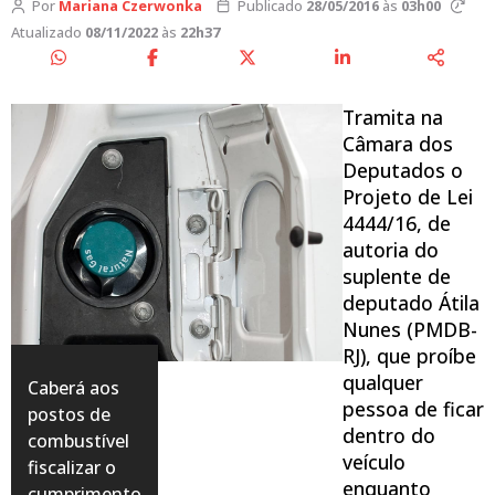
Por
Mariana Czerwonka
Publicado
28/05/2016
às
03h00
Atualizado
08/11/2022
às
22h37
Tramita na
Câmara dos
Deputados o
Projeto de Lei
4444/16, de
autoria do
suplente de
deputado Átila
Nunes (PMDB-
RJ), que proíbe
qualquer
Caberá aos
pessoa de ficar
postos de
dentro do
combustível
veículo
fiscalizar o
enquanto
cumprimento