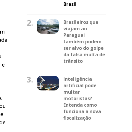
Brasil
2.
Brasileiros que
viajam ao
im
Paraguai
ada
também podem
a
ser alvo do golpe
da falsa multa de
o
trânsito
 e
3.
Inteligência
artificial pode
e
multar
%,
motoristas?
Entenda como
pou
funciona a nova
de
fiscalização
 de