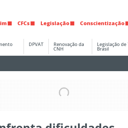
tim
CFCs
Legislação
Conscientização
amento
DPVAT
Renovação da
Legislação de
CNH
Brasil
nfrenta dificuldades