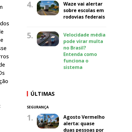
4.
Waze vai alertar
ém
sobre escolas em
rodovias federais
idos
de
5.
Velocidade média
de
pode virar multa
sse
no Brasil?
Entenda como
rros
funciona o
de
sistema
Os
ução
ÚLTIMAS
:
SEGURANÇA
1.
Agosto Vermelho
alerta: quase
duas pessoas por