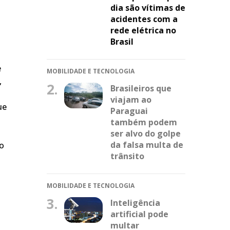
dia são vítimas de
acidentes com a
rede elétrica no
Brasil
e
MOBILIDADE E TECNOLOGIA
,
2.
Brasileiros que
viajam ao
ue
Paraguai
também podem
ser alvo do golpe
da falsa multa de
do
trânsito
MOBILIDADE E TECNOLOGIA
3.
Inteligência
artificial pode
multar