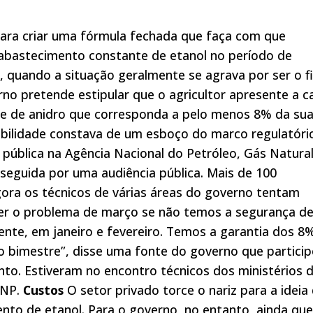
para criar uma fórmula fechada que faça com que
abastecimento constante de etanol no período de
, quando a situação geralmente se agrava por ser o f
no pretende estipular que o agricultor apresente a c
ue de anidro que corresponda a pelo menos 8% da su
ibilidade constava de um esboço do marco regulatóri
pública na Agência Nacional do Petróleo, Gás Natural
 seguida por uma audiência pública. Mais de 100
ora os técnicos de várias áreas do governo tentam
ver o problema de março se não temos a segurança d
te, em janeiro e fevereiro. Temos a garantia dos 8
o bimestre”, disse uma fonte do governo que partici
nto. Estiveram no encontro técnicos dos ministérios 
ANP.
Custos
O setor privado torce o nariz para a ideia
to de etanol. Para o governo, no entanto, ainda que