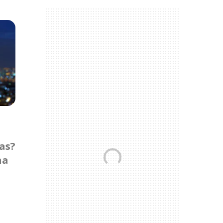
as?
na