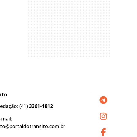
ato
edação:
(41)
3361-1812
-mail:
to@portaldotransito.com.br