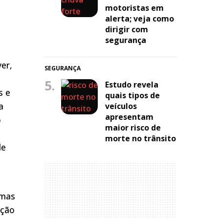
motoristas em
alerta; veja como
dirigir com
segurança
er,
SEGURANÇA
5.
Estudo revela
s e
quais tipos de
a
veículos
apresentam
o
maior risco de
morte no trânsito
de
emas
ação