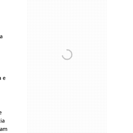
 a
a e
e
ia
zam