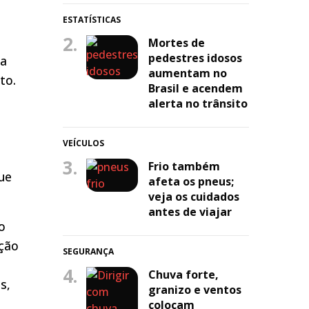
ESTATÍSTICAS
2.
Mortes de
pedestres idosos
 a
aumentam no
to.
Brasil e acendem
alerta no trânsito
VEÍCULOS
3.
Frio também
que
afeta os pneus;
veja os cuidados
antes de viajar
o
ação
SEGURANÇA
4.
Chuva forte,
s,
granizo e ventos
colocam