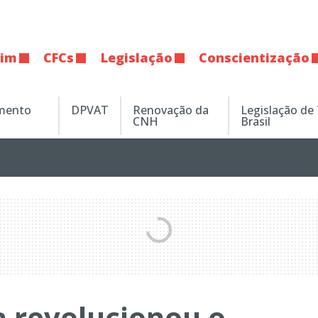
tim
CFCs
Legislação
Conscientização
amento
DPVAT
Renovação da
Legislação de
CNH
Brasil
 revolucionou o