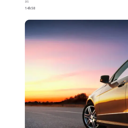
às
14h58