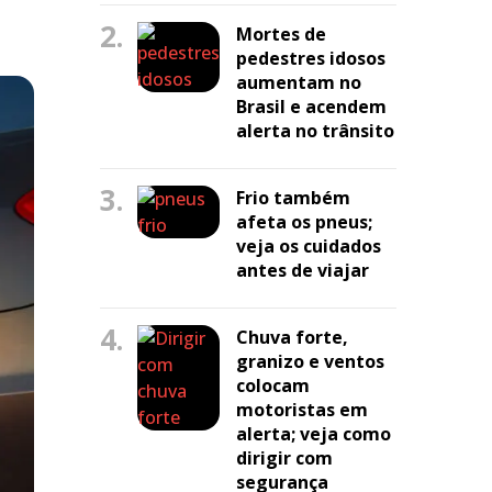
2.
Mortes de
pedestres idosos
aumentam no
Brasil e acendem
alerta no trânsito
3.
Frio também
afeta os pneus;
veja os cuidados
antes de viajar
4.
Chuva forte,
granizo e ventos
colocam
motoristas em
alerta; veja como
dirigir com
segurança