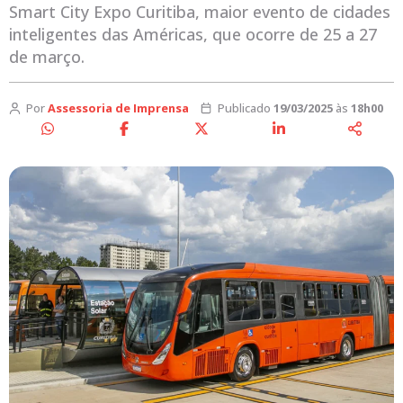
Smart City Expo Curitiba, maior evento de cidades
inteligentes das Américas, que ocorre de 25 a 27
de março.
Por
Assessoria de Imprensa
Publicado
19/03/2025
às
18h00