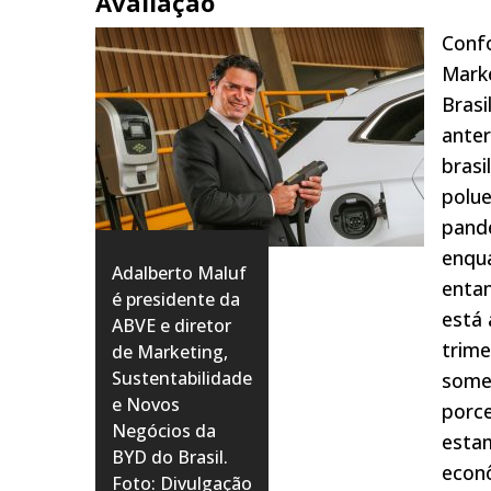
Avaliação
Confo
Mark
Brasi
anter
brasi
polue
pande
enqu
Adalberto Maluf
entan
é presidente da
está 
ABVE e diretor
trime
de Marketing,
Sustentabilidade
somen
e Novos
porce
Negócios da
estam
BYD do Brasil.
econ
Foto: Divulgação