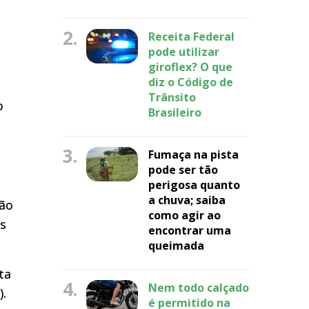
2.
Receita Federal
pode utilizar
giroflex? O que
diz o Código de
Trânsito
o
Brasileiro
3.
Fumaça na pista
pode ser tão
perigosa quanto
a chuva; saiba
ção
como agir ao
os
encontrar uma
queimada
ta
4.
Nem todo calçado
).
é permitido na