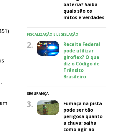
bateria? Saiba
m
quais são os
mitos e verdades
851)
FISCALIZAÇÃO E LEGISLAÇÃO
2.
Receita Federal
pode utilizar
giroflex? O que
os
diz o Código de
Trânsito
Brasileiro
,
SEGURANÇA
3.
 em
Fumaça na pista
pode ser tão
perigosa quanto
a chuva; saiba
como agir ao