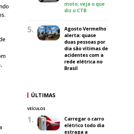
moto; veja o que
ando
diz o CTB
s.
5.
Agosto Vermelho
alerta: quase
 de
duas pessoas por
dia são vítimas de
acidentes com a
bom
rede elétrica no
,
Brasil
ÚLTIMAS
VEÍCULOS
1.
Carregar o carro
elétrico todo dia
a
estraga a