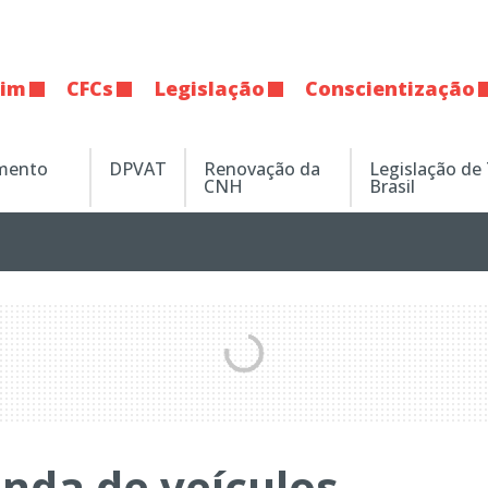
tim
CFCs
Legislação
Conscientização
amento
DPVAT
Renovação da
Legislação de
CNH
Brasil
nda de veículos