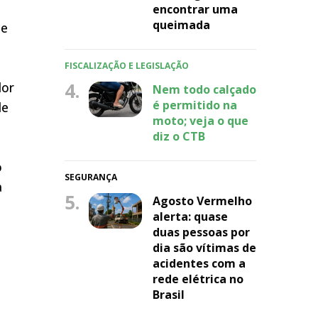
encontrar uma
queimada
de
FISCALIZAÇÃO E LEGISLAÇÃO
4.
dor
Nem todo calçado
é permitido na
de
moto; veja o que
diz o CTB
o
SEGURANÇA
a
5.
Agosto Vermelho
alerta: quase
duas pessoas por
dia são vítimas de
acidentes com a
rede elétrica no
Brasil