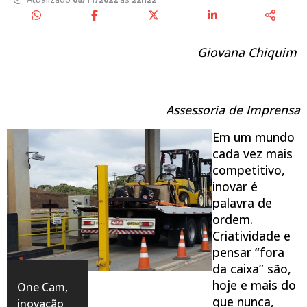
Giovana Chiquim
Assessoria de Imprensa
Em um mundo
cada vez mais
competitivo,
inovar é
palavra de
ordem.
Criatividade e
pensar “fora
da caixa” são,
hoje e mais do
One Cam,
que nunca,
inovação