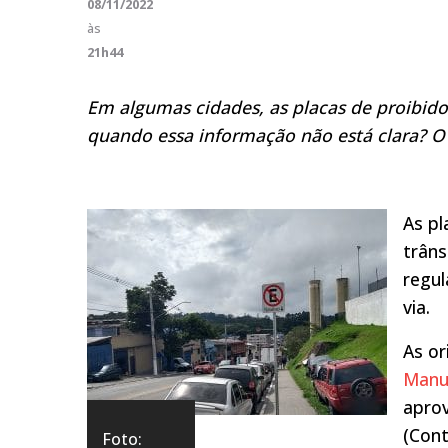
08/11/2022
às
21h44
Em algumas cidades, as placas de proibido 
quando essa informação não está clara? O
As pl
trâns
regu
via.
As or
Manua
aprov
(Cont
Foto: