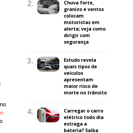
2.
Chuva forte,
granizo e ventos
colocam
motoristas em
alerta; veja como
dirigir com
segurança
3.
Estudo revela
quais tipos de
veículos
apresentam
a
maior risco de
morte no trânsito
 no
4.
Carregar o carro
ão
elétrico todo dia
to
estraga a
bateria? Saiba