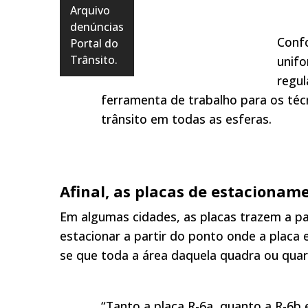
Arquivo
denúncias
Confo
Portal do
Trânsito.
unifo
regu
ferramenta de trabalho para os téc
trânsito em todas as esferas.
Afinal, as placas de estacionam
Em algumas cidades, as placas trazem a pal
estacionar a partir do ponto onde a placa 
se que toda a área daquela quadra ou qua
“Tanto a placa R-6a, quanto a R-6b 