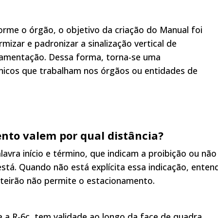
rme o órgão, o objetivo da criação do Manual foi
rmizar e padronizar a sinalização vertical de
lamentação. Dessa forma, torna-se uma
nicos que trabalham nos órgãos ou entidades de
ento valem por qual distância?
avra início e término, que indicam a proibição ou não
está. Quando não está explícita essa indicação, enten
rteirão não permite o estacionamento.
e a R-6c, tem validade ao longo da face de quadra