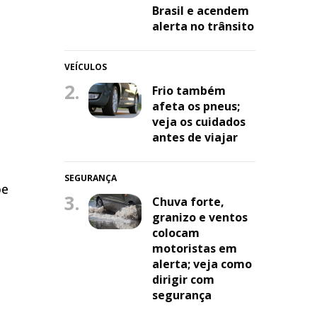
Brasil e acendem
alerta no trânsito
VEÍCULOS
2.
Frio também
afeta os pneus;
veja os cuidados
antes de viajar
SEGURANÇA
be
3.
Chuva forte,
granizo e ventos
colocam
motoristas em
alerta; veja como
dirigir com
segurança