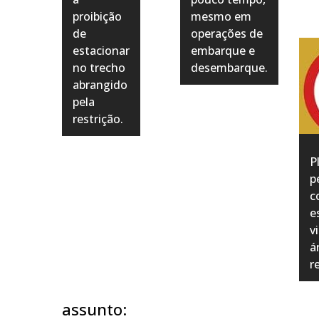
proibição
mesmo em
de
operações de
estacionar
embarque e
no trecho
desembarque.
abrangido
pela
restrição.
P
p
c
e
v
á
r
assunto: