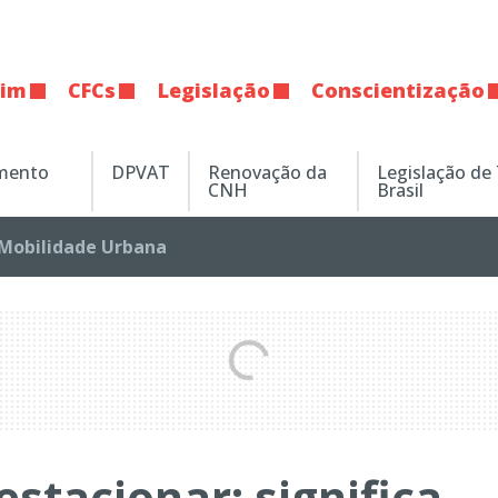
tim
CFCs
Legislação
Conscientização
amento
DPVAT
Renovação da
Legislação de
CNH
Brasil
Mobilidade Urbana
estacionar: significa