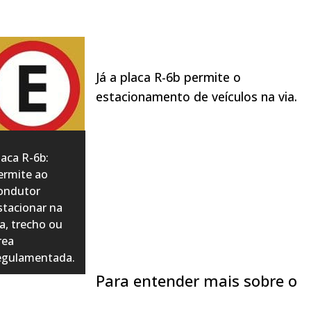
Já a placa R-6b permite o
estacionamento de veículos na via.
laca R-6b:
ermite ao
ondutor
stacionar na
ia, trecho ou
rea
egulamentada.
Para entender mais sobre o