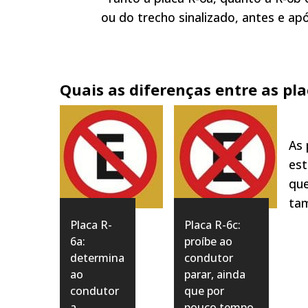
ou do trecho sinalizado, antes e ap
Quais as diferenças entre as pla
As 
est
que
tam
Placa R-
Placa R-6c:
6a:
proíbe ao
determina
condutor
ao
parar, ainda
condutor
que por
a
pouco tempo,