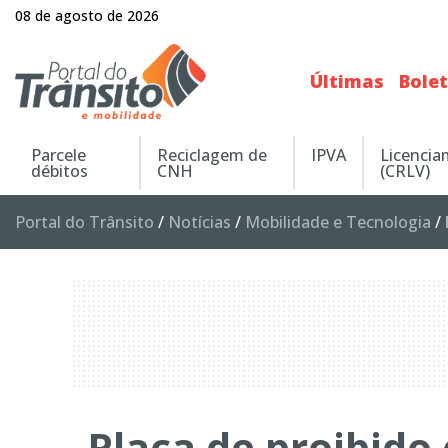
08 de agosto de 2026
Últimas
Bole
Parcele
Reciclagem de
IPVA
Licenci
débitos
CNH
(CRLV)
Portal do Trânsito
/
Notícias
/
Mobilidade e Tecnologia
/
Placa de proibido 