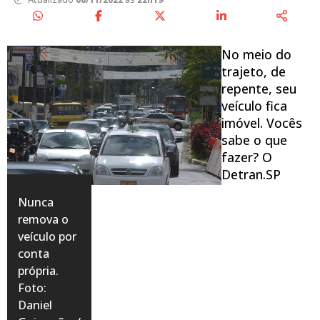
No meio do
trajeto, de
repente, seu
veículo fica
imóvel. Vocês
sabe o que
fazer? O
Detran.SP
Nunca
remova o
veículo por
conta
própria.
Foto:
Daniel