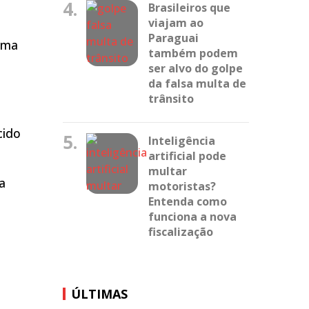
4.
Brasileiros que
viajam ao
Paraguai
ama
também podem
ser alvo do golpe
da falsa multa de
trânsito
cido
5.
Inteligência
artificial pode
multar
a
motoristas?
Entenda como
funciona a nova
fiscalização
ÚLTIMAS