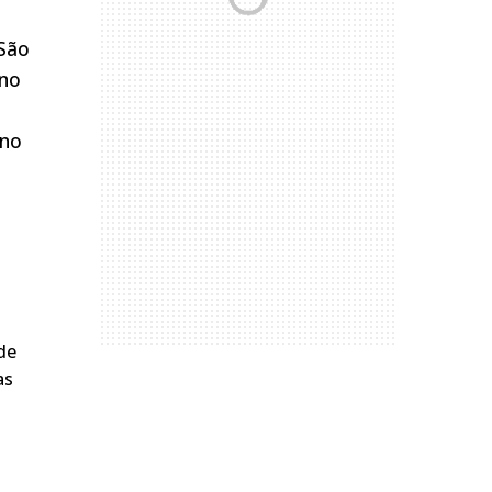
 São
ono
 no
de
as