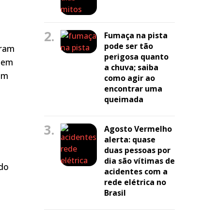
2.
Fumaça na pista
pode ser tão
oram
perigosa quanto
l em
a chuva; saiba
em
como agir ao
encontrar uma
queimada
3.
Agosto Vermelho
alerta: quase
duas pessoas por
dia são vítimas de
ndo
acidentes com a
rede elétrica no
Brasil