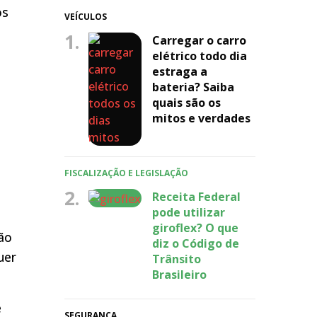
os
VEÍCULOS
1.
Carregar o carro
elétrico todo dia
estraga a
bateria? Saiba
quais são os
mitos e verdades
FISCALIZAÇÃO E LEGISLAÇÃO
2.
Receita Federal
pode utilizar
giroflex? O que
ção
diz o Código de
uer
Trânsito
Brasileiro
e
SEGURANÇA