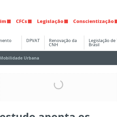
tim
CFCs
Legislação
Conscientização
amento
DPVAT
Renovação da
Legislação de
CNH
Brasil
Mobilidade Urbana
 estudo aponta os