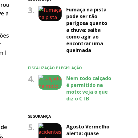
trou
3.
Fumaça na pista
ve a
pode ser tão
perigosa quanto
a chuva; saiba
hões
como agir ao
encontrar uma
r
queimada
mil
FISCALIZAÇÃO E LEGISLAÇÃO
4.
Nem todo calçado
é permitido na
moto; veja o que
diz o CTB
SEGURANÇA
5.
 de
Agosto Vermelho
alerta: quase
s,