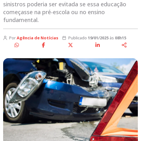
sinistros poderia ser evitada se essa educação
começasse na pré-escola ou no ensino
fundamental.
Por
Agência de Notícias
Publicado
19/01/2025
às
08h15