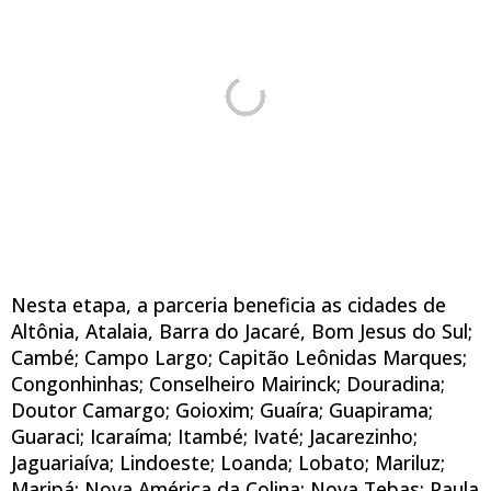
Nesta etapa, a parceria beneficia as cidades de
Altônia, Atalaia, Barra do Jacaré, Bom Jesus do Sul;
Cambé; Campo Largo; Capitão Leônidas Marques;
Congonhinhas; Conselheiro Mairinck; Douradina;
Doutor Camargo; Goioxim; Guaíra; Guapirama;
Guaraci; Icaraíma; Itambé; Ivaté; Jacarezinho;
Jaguariaíva; Lindoeste; Loanda; Lobato; Mariluz;
Maripá; Nova América da Colina; Nova Tebas; Paula