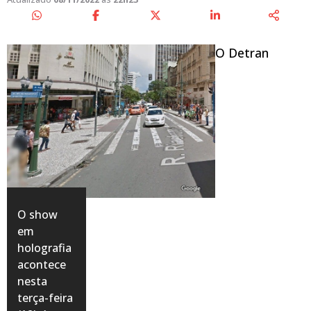
O Detran
O show
em
holografia
acontece
nesta
terça-feira