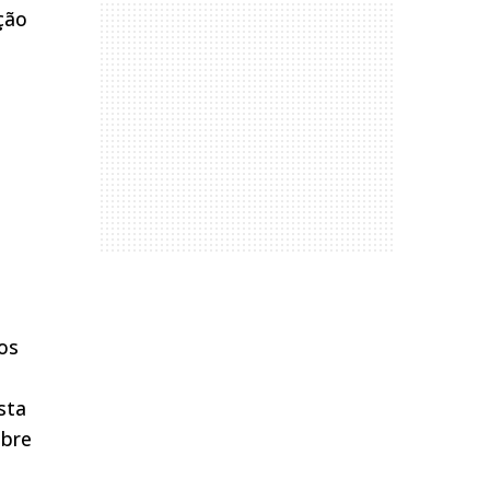
ção
os
sta
obre