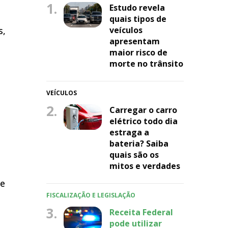
1.
Estudo revela
quais tipos de
veículos
s,
apresentam
maior risco de
morte no trânsito
VEÍCULOS
2.
Carregar o carro
elétrico todo dia
estraga a
bateria? Saiba
quais são os
mitos e verdades
 e
FISCALIZAÇÃO E LEGISLAÇÃO
3.
Receita Federal
pode utilizar