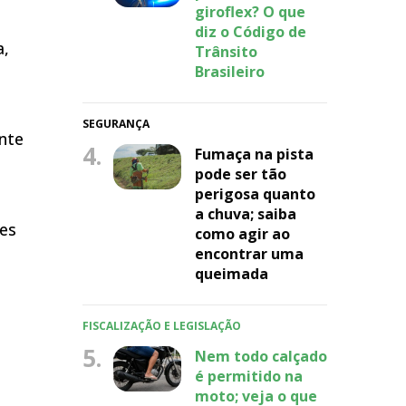
giroflex? O que
diz o Código de
a,
Trânsito
Brasileiro
SEGURANÇA
nte
4.
Fumaça na pista
pode ser tão
perigosa quanto
a chuva; saiba
ões
como agir ao
encontrar uma
queimada
FISCALIZAÇÃO E LEGISLAÇÃO
5.
Nem todo calçado
é permitido na
moto; veja o que