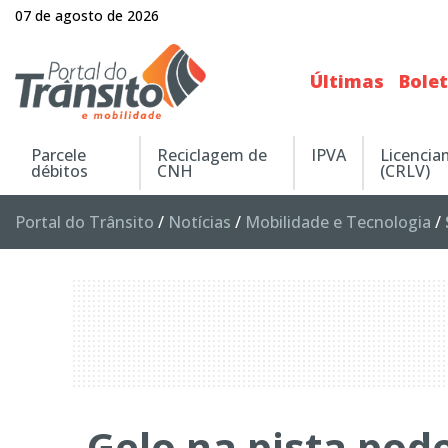
07 de agosto de 2026
Últimas
Bole
Parcele
Reciclagem de
IPVA
Licenci
débitos
CNH
(CRLV)
Portal do Trânsito
/
Notícias
/
Mobilidade e Tecnologia
/
Gelo na pista pod