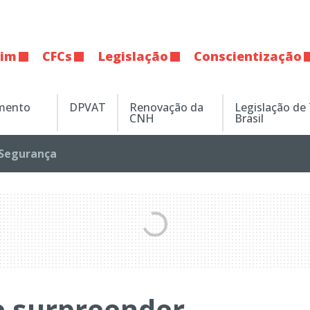
tim
CFCs
Legislação
Conscientização
amento
DPVAT
Renovação da
Legislação de
CNH
Brasil
Segurança
e surpreender