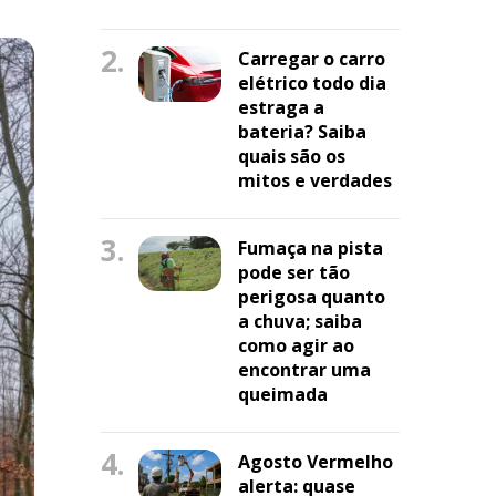
2.
Carregar o carro
elétrico todo dia
estraga a
bateria? Saiba
quais são os
mitos e verdades
3.
Fumaça na pista
pode ser tão
perigosa quanto
a chuva; saiba
como agir ao
encontrar uma
queimada
4.
Agosto Vermelho
alerta: quase