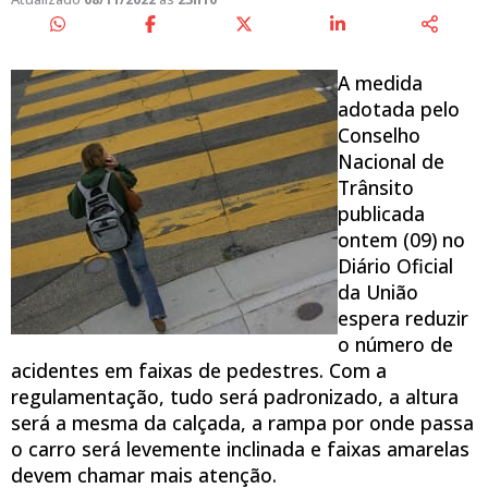
A medida
adotada pelo
Conselho
Nacional de
Trânsito
publicada
ontem (09) no
Diário Oficial
da União
espera reduzir
o número de
acidentes em faixas de pedestres. Com a
regulamentação, tudo será padronizado, a altura
será a mesma da calçada, a rampa por onde passa
o carro será levemente inclinada e faixas amarelas
devem chamar mais atenção.