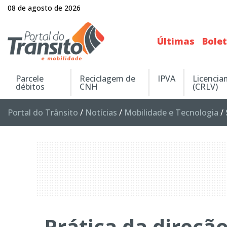
08 de agosto de 2026
Últimas
Bole
Parcele
Reciclagem de
IPVA
Licenci
débitos
CNH
(CRLV)
Portal do Trânsito
/
Notícias
/
Mobilidade e Tecnologia
/
Prática da direçã