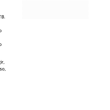
TB.
o
o
ir,
so,