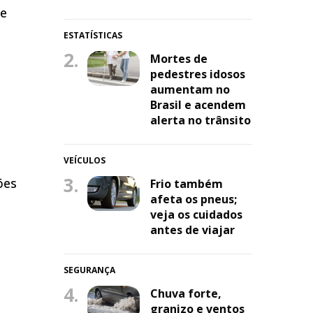
 e
ESTATÍSTICAS
2.
Mortes de
pedestres idosos
aumentam no
Brasil e acendem
alerta no trânsito
VEÍCULOS
3.
ões
Frio também
afeta os pneus;
veja os cuidados
antes de viajar
SEGURANÇA
4.
Chuva forte,
granizo e ventos