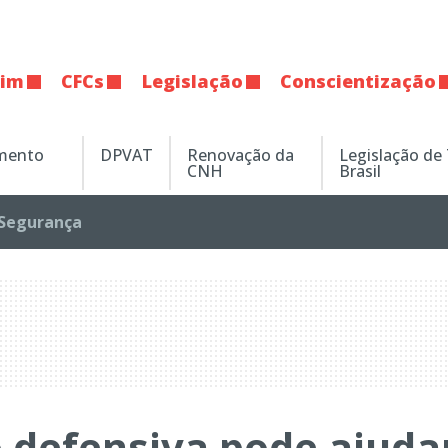
tim
CFCs
Legislação
Conscientização
amento
DPVAT
Renovação da
Legislação de
CNH
Brasil
Segurança
o defensiva pode ajuda