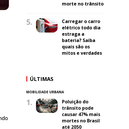
morte no trânsito
5.
Carregar o carro
elétrico todo dia
estraga a
bateria? Saiba
quais são os
mitos e verdades
ÚLTIMAS
MOBILIDADE URBANA
1.
Poluição do
trânsito pode
causar 47% mais
undo
mortes no Brasil
a
até 2050