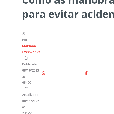
para evitar acide
Por
Mariana
Czerwonka
Publicado
08/10/2013
às
03h00
Atualizado
08/11/2022
às
23h27