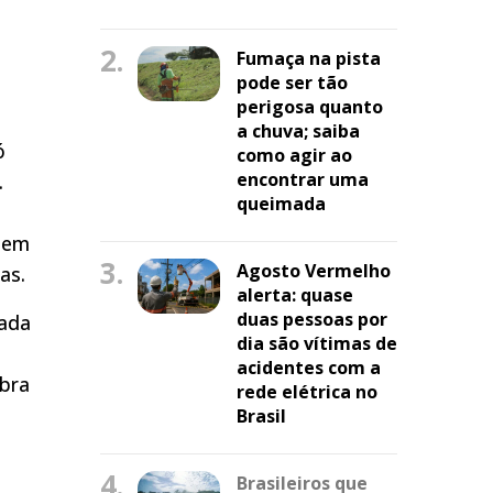
2.
Fumaça na pista
pode ser tão
perigosa quanto
a chuva; saiba
ó
como agir ao
encontrar uma
.
queimada
m em
3.
Agosto Vermelho
as.
alerta: quase
duas pessoas por
zada
dia são vítimas de
acidentes com a
obra
rede elétrica no
Brasil
4.
Brasileiros que