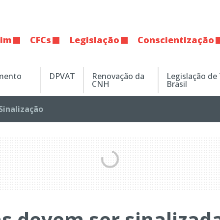
tim
CFCs
Legislação
Conscientização
amento
DPVAT
Renovação da
Legislação de
CNH
Brasil
Sinalização
 devem ser sinalizad