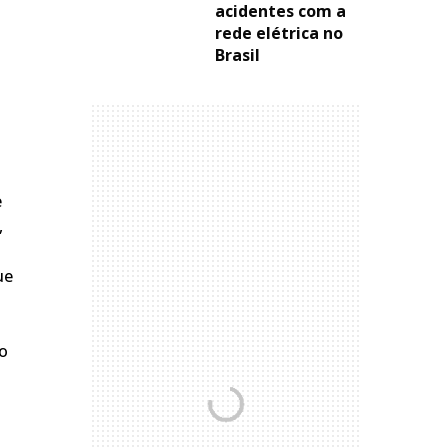
acidentes com a
rede elétrica no
Brasil
e
,
ue
do