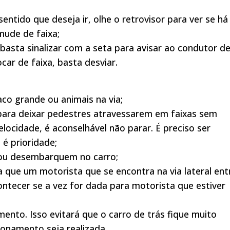
sentido que deseja ir, olhe o retrovisor para ver se há
mude de faixa;
 basta sinalizar com a seta para avisar ao condutor d
car de faixa, basta desviar.
co grande ou animais na via;
r para deixar pedestres atravessarem em faixas sem
elocidade, é aconselhável não parar. É preciso ser
 é prioridade;
ou desembarquem no carro;
ra que um motorista que se encontra na via lateral ent
ontecer se a vez for dada para motorista que estiver
ento. Isso evitará que o carro de trás fique muito
onamento seja realizada.