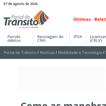
07 de agosto de 2026
Últimas
Bole
Parcele
Reciclagem de
IPVA
Licenci
débitos
CNH
(CRLV)
Portal do Trânsito
/
Notícias
/
Mobilidade e Tecnologia
/
Como as manobras