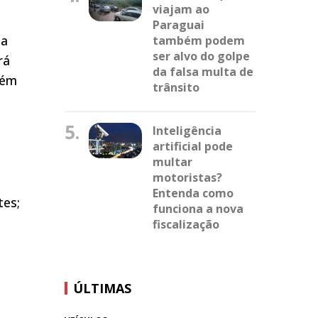
viajam ao
Paraguai
ta
também podem
ser alvo do golpe
rá
da falsa multa de
bém
trânsito
5.
Inteligência
artificial pode
multar
motoristas?
Entenda como
tes;
funciona a nova
fiscalização
ÚLTIMAS