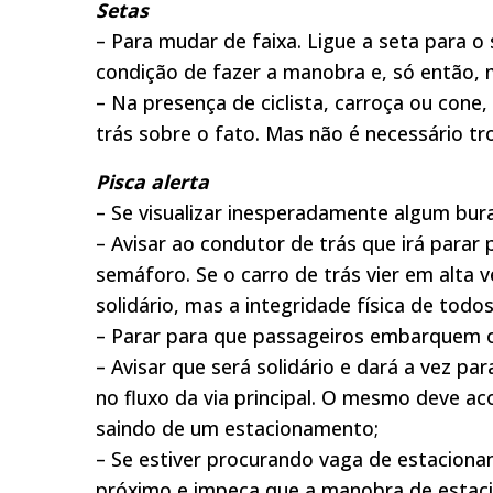
Setas
– Para mudar de faixa. Ligue a seta para o 
condição de fazer a manobra e, só então, 
– Na presença de ciclista, carroça ou cone,
trás sobre o fato. Mas não é necessário tro
Pisca alerta
– Se visualizar inesperadamente algum bura
– Avisar ao condutor de trás que irá para
semáforo. Se o carro de trás vier em alta v
solidário, mas a integridade física de todos
– Parar para que passageiros embarquem 
– Avisar que será solidário e dará a vez pa
no fluxo da via principal. O mesmo deve ac
saindo de um estacionamento;
– Se estiver procurando vaga de estacionam
próximo e impeça que a manobra de estaci