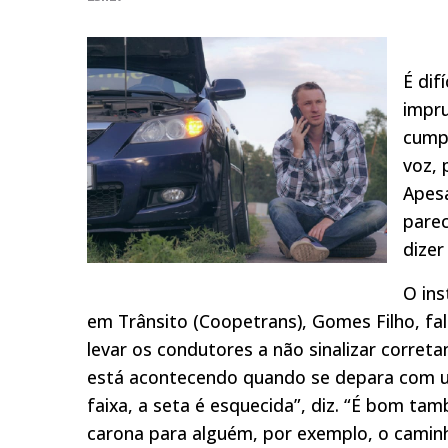
É dif
impru
cumpr
voz, 
Apes
pare
dizer
O ins
em Trânsito (Coopetrans), Gomes Filho, fal
levar os condutores a não sinalizar corre
está acontecendo quando se depara com um
faixa, a seta é esquecida”, diz. “É bom t
carona para alguém, por exemplo, o camin