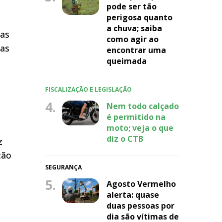
pode ser tão
perigosa quanto
a chuva; saiba
Mas
como agir ao
das
encontrar uma
queimada
FISCALIZAÇÃO E LEGISLAÇÃO
4.
Nem todo calçado
é permitido na
moto; veja o que
diz o CTB
z
ção
SEGURANÇA
5.
Agosto Vermelho
alerta: quase
duas pessoas por
dia são vítimas de