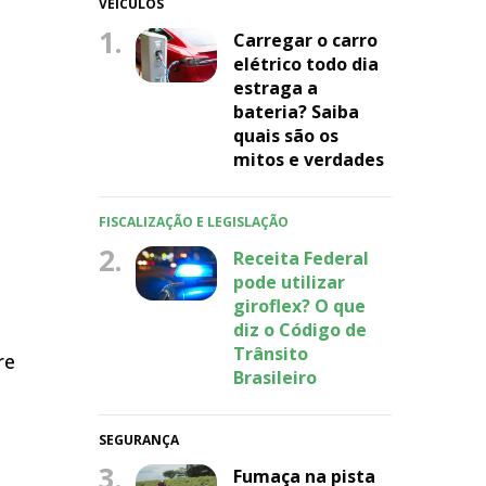
VEÍCULOS
1.
Carregar o carro
elétrico todo dia
estraga a
e
bateria? Saiba
quais são os
mitos e verdades
FISCALIZAÇÃO E LEGISLAÇÃO
2.
Receita Federal
pode utilizar
giroflex? O que
diz o Código de
Trânsito
re
Brasileiro
SEGURANÇA
3.
Fumaça na pista