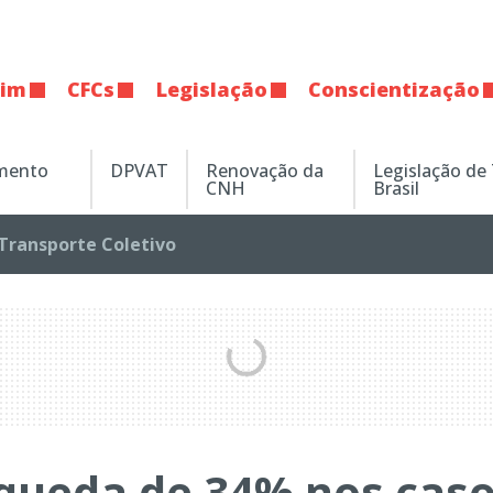
tim
CFCs
Legislação
Conscientização
amento
DPVAT
Renovação da
Legislação de
CNH
Brasil
Transporte Coletivo
 queda de 34% nos cas