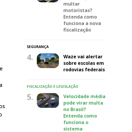
multar
motoristas?
Entenda como
funciona a nova
fiscalização
SEGURANÇA
4.
Waze vai alertar
sobre escolas em
de
rodovias federais
a
FISCALIZAÇÃO E LEGISLAÇÃO
5.
Velocidade média
pode virar multa
os
no Brasil?
o
Entenda como
funciona o
sistema