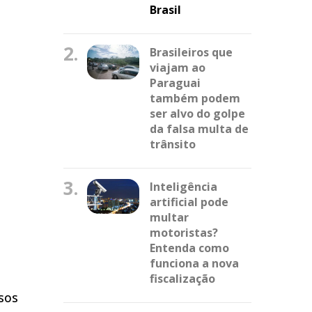
Brasil
2.
Brasileiros que
viajam ao
Paraguai
também podem
ser alvo do golpe
da falsa multa de
trânsito
3.
Inteligência
artificial pode
multar
motoristas?
Entenda como
funciona a nova
fiscalização
asos