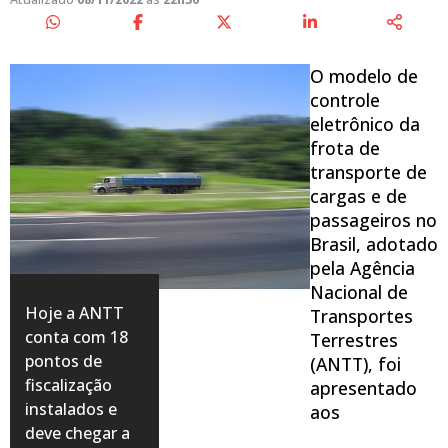
O modelo de
controle
eletrônico da
frota de
transporte de
cargas e de
passageiros no
Brasil, adotado
pela Agência
Nacional de
Hoje a ANTT
Transportes
conta com 18
Terrestres
pontos de
(ANTT), foi
fiscalização
apresentado
instalados e
aos
deve chegar a