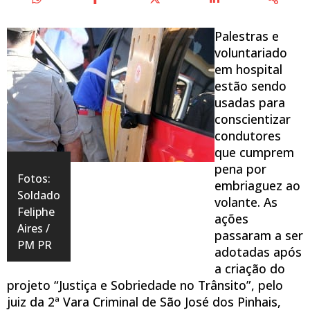
Palestras e
voluntariado
em hospital
estão sendo
usadas para
conscientizar
condutores
que cumprem
pena por
Fotos:
embriaguez ao
Soldado
volante. As
Feliphe
ações
Aires /
passaram a ser
PM PR
adotadas após
a criação do
projeto “Justiça e Sobriedade no Trânsito”, pelo
juiz da 2ª Vara Criminal de São José dos Pinhais,