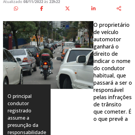
Atualizado
08/11/2022
às
22h22
O proprietário
de veículo
automotor
ganhará o
direito de
indicar o nome
do condutor
habitual, que
passará a ser o
responsável
O principal
pelas infrações
condutor
de trânsito
registrado
que cometer. É
assume a
o que prevê a
presunção da
responsabilidade